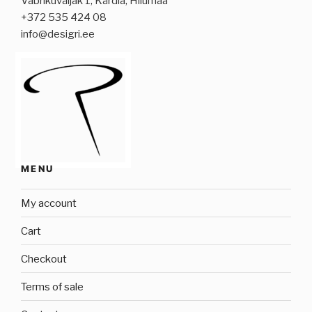
Vabrikuväljak 1, Kärdla, Hiiumaa
+372 535 424 08
info@desigri.ee
MENU
My account
Cart
Checkout
Terms of sale