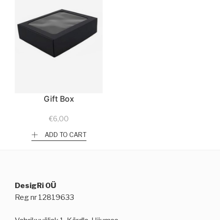
Gift Box
€
6,00
ADD TO CART
DesigRi OÜ
Reg nr 12819633