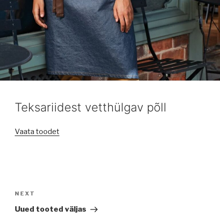
Teksariidest vetthülgav põll
Vaata toodet
Navigeerimine
Next
NEXT
Post
Uued tooted väljas