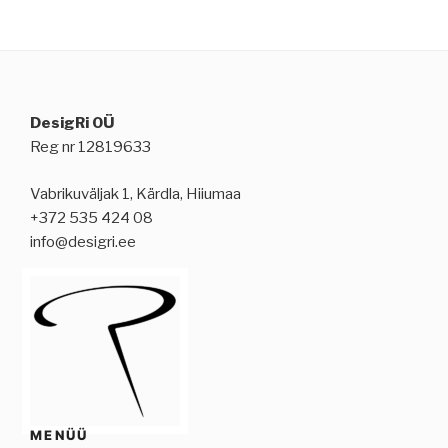
DesigRi OÜ
Reg nr 12819633
Vabrikuväljak 1, Kärdla, Hiiumaa
+372 535 424 08
info@desigri.ee
MENÜÜ