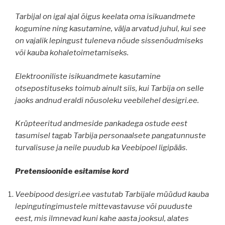
Tarbijal on igal ajal õigus keelata oma isikuandmete
kogumine ning kasutamine, välja arvatud juhul, kui see
on vajalik lepingust tuleneva nõude sissenõudmiseks
või kauba kohaletoimetamiseks.
Elektrooniliste isikuandmete kasutamine
otsepostituseks toimub ainult siis, kui Tarbija on selle
jaoks andnud eraldi nõusoleku veebilehel desigri.ee.
Krüpteeritud andmeside pankadega ostude eest
tasumisel tagab Tarbija personaalsete pangatunnuste
turvalisuse ja neile puudub ka Veebipoel ligipääs
.
Pretensiooni
de
esitamise kord
Veebipood desigri.ee vastutab Tarbijale müüdud kauba
lepingutingimustele mittevastavuse või puuduste
eest, mis ilmnevad kuni kahe aasta jooksul, alates