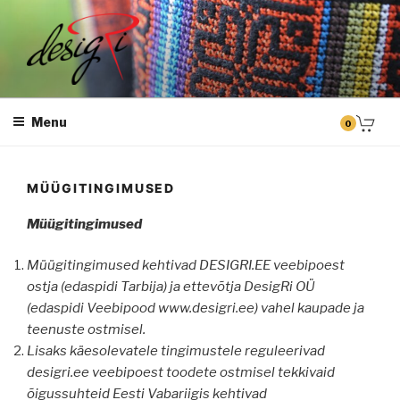
Skip
to
content
DESIGRI
Masintikkimine, tiimiriided, logo riietele tikkimine, kodukoha pusad,
personaliseeritud kingitused
Menu
0
MÜÜGITINGIMUSED
Müügitingimused
Müügitingimused kehtivad DESIGRI.EE veebipoest
ostja (edaspidi Tarbija) ja ettevõtja DesigRi OÜ
(edaspidi Veebipood www.desigri.ee) vahel kaupade ja
teenuste ostmisel.
Lisaks käesolevatele tingimustele reguleerivad
desigri.ee veebipoest toodete ostmisel tekkivaid
õigussuhteid Eesti Vabariigis kehtivad