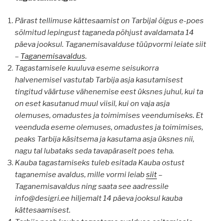
Pärast tellimuse kättesaamist on Tarbijal õigus e-poes
sõlmitud lepingust taganeda põhjust avaldamata 14
päeva jooksul. Taganemisavalduse tüüpvormi leiate siit
–
Taganemisavaldus
.
Tagastamisele kuuluva eseme seisukorra
halvenemisel vastutab Tarbija asja kasutamisest
tingitud väärtuse vähenemise eest üksnes juhul, kui ta
on eset kasutanud muul viisil, kui on vaja asja
olemuses, omadustes ja toimimises veendumiseks. Et
veenduda eseme olemuses, omadustes ja toimimises,
peaks Tarbija käsitsema ja kasutama asja üksnes nii,
nagu tal lubataks seda tavapäraselt poes teha.
Kauba tagastamiseks tuleb esitada Kauba ostust
taganemise avaldus, mille vormi leiab
siit
–
Taganemisavaldus ning saata see aadressile
info@desigri.ee hiljemalt 14 päeva jooksul kauba
kättesaamisest.