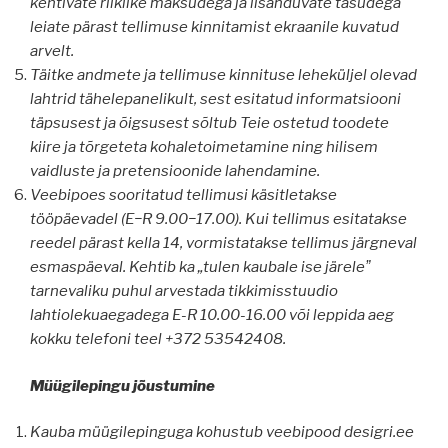
kehtivate riiklike maksudega ja lisanduvate tasudega
leiate pärast tellimuse kinnitamist ekraanile kuvatud
arvelt.
Täitke andmete ja tellimuse kinnituse leheküljel olevad
lahtrid tähelepanelikult, sest esitatud informatsiooni
täpsusest ja õigsusest sõltub Teie ostetud toodete
kiire ja tõrgeteta kohaletoimetamine ning hilisem
vaidluste ja pretensioonide lahendamine.
Veebipoes sooritatud tellimusi käsitletakse
tööpäevadel (E−R 9.00−17.00). Kui tellimus esitatakse
reedel pärast kella 14, vormistatakse tellimus järgneval
esmaspäeval. Kehtib ka „tulen kaubale ise järeleˮ
tarnevaliku puhul arvestada tikkimisstuudio
lahtiolekuaegadega E-R 10.00-16.00 või leppida aeg
kokku telefoni teel +372 53542408.
Müügilepingu jõustumine
Kauba müügilepinguga kohustub veebipood desigri.ee