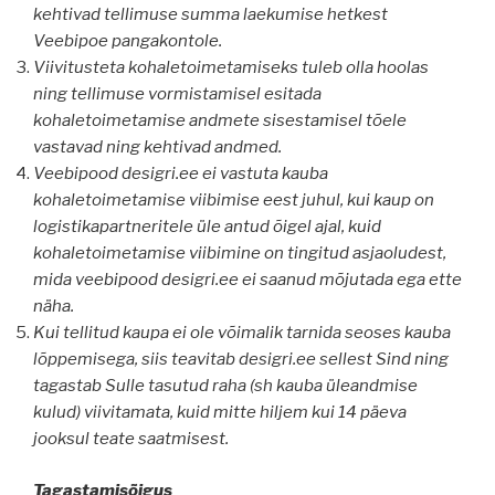
kehtivad tellimuse summa laekumise hetkest
Veebipoe pangakontole.
Viivitusteta kohaletoimetamiseks tuleb olla hoolas
ning tellimuse vormistamisel esitada
kohaletoimetamise andmete sisestamisel tõele
vastavad ning kehtivad andmed.
Veebipood desigri.ee ei vastuta kauba
kohaletoimetamise viibimise eest juhul, kui kaup on
logistikapartneritele üle antud õigel ajal, kuid
kohaletoimetamise viibimine on tingitud asjaoludest,
mida veebipood desigri.ee ei saanud mõjutada ega ette
näha.
Kui tellitud kaupa ei ole võimalik tarnida seoses kauba
lõppemisega, siis teavitab desigri.ee sellest Sind ning
tagastab Sulle tasutud raha (sh kauba üleandmise
kulud) viivitamata, kuid mitte hiljem kui 14 päeva
jooksul teate saatmisest.
Tagastamisõigus