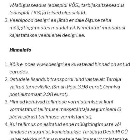
võlaõigusseadus (edaspidi VÕS), tarbijakaitseseadus
(edaspidi TKS) ja teised õigusaktid.
Veebipood desigri.ee jätab endale õiguse teha
müügitingimustes muudatusi. Nimetatud muudatusi
kajastatakse veebilehel desigri.ee.
Hinnainfo
Kõik e-poes www.desigri.ee kuvatavad hinnad on antud
eurodes.
Ostudele lisandub transpordi hind vastavalt Tarbija
valitud tarneviisile. (SmartPost 3,98 eurot; Omniva
postiautomaat 3.98 eurot).
Hinnad kehtivad tellimuse vormistamisest kuni
vormistatud tellimuse maksetähtaja aegumiseni (3
päeva pärast tellimuse vormistamist).
Kui tellimus on esitatud enne müügitingimuste või
hindade muutmist, kohaldatakse Tarbija ja DesigRi OÜ
vahel tekkinud õigussuhetele tellimuse vormistamise