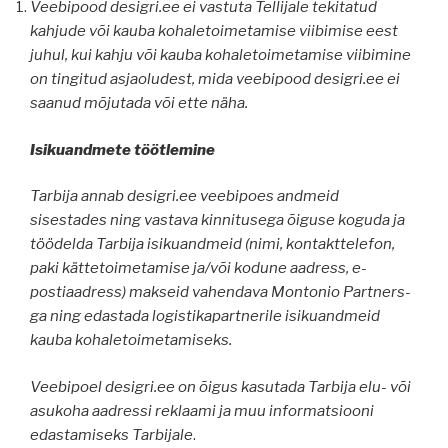
Veebipood desigri.ee ei vastuta Tellijale tekitatud
kahjude või kauba kohaletoimetamise viibimise eest
juhul, kui kahju või kauba kohaletoimetamise viibimine
on tingitud asjaoludest, mida veebipood desigri.ee ei
saanud mõjutada või ette näha.
Isikuandmete töötlemine
Tarbija annab desigri.ee veebipoes andmeid
sisestades ning vastava kinnitusega õiguse koguda ja
töödelda Tarbija isikuandmeid (nimi, kontakttelefon,
paki kättetoimetamise ja/või kodune aadress, e-
postiaadress) makseid vahendava Montonio Partners-
ga ning edastada logistikapartnerile isikuandmeid
kauba kohaletoimetamiseks.
Veebipoel desigri.ee on õigus kasutada Tarbija elu- või
asukoha aadressi reklaami ja muu informatsiooni
edastamiseks Tarbijale
.