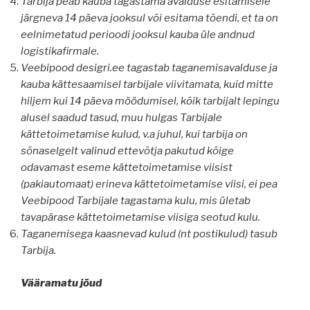
Tarbija peab kauba tagastama avalduse esitamisele
järgneva 14 päeva jooksul või esitama tõendi, et ta on
eelnimetatud perioodi jooksul kauba üle andnud
logistikafirmale.
Veebipood desigri.ee tagastab taganemisavalduse ja
kauba kättesaamisel tarbijale viivitamata, kuid mitte
hiljem kui 14 päeva möödumisel, kõik tarbijalt lepingu
alusel saadud tasud, muu hulgas Tarbijale
kättetoimetamise kulud, v.a juhul, kui tarbija on
sõnaselgelt valinud ettevõtja pakutud kõige
odavamast eseme kättetoimetamise viisist
(pakiautomaat) erineva kättetoimetamise viisi, ei pea
Veebipood Tarbijale tagastama kulu, mis ületab
tavapärase kättetoimetamise viisiga seotud kulu.
Taganemisega kaasnevad kulud (nt postikulud) tasub
Tarbija.
Vääramatu jõud