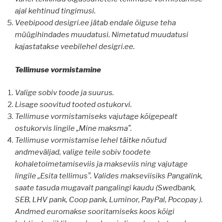
ajal kehtinud tingimusi.
Veebipood desigri.ee jätab endale õiguse teha
müügihindades muudatusi. Nimetatud muudatusi
kajastatakse veebilehel desigri.ee.
Tellimuse vormistamine
Valige sobiv toode ja suurus.
Lisage soovitud tooted ostukorvi.
Tellimuse vormistamiseks vajutage kõigepealt
ostukorvis lingile „Mine maksmaˮ.
Tellimuse vormistamise lehel täitke nõutud
andmeväljad, valige teile sobiv toodete
kohaletoimetamiseviis ja makseviis ning vajutage
lingile „Esita tellimusˮ. Valides makseviisiks Pangalink,
saate tasuda mugavalt pangalingi kaudu (Swedbank,
SEB, LHV pank, Coop pank, Luminor, PayPal, Pocopay ).
Andmed euromakse sooritamiseks koos kõigi