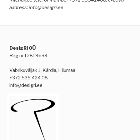
Klienditoe telefoninumber +372 53542408, e-posti
aadress: info@desigri.ee
DesigRi OÜ
Reg nr 12819633
Vabrikuväljak 1, Kärdla, Hiiumaa
+372 535 424 08
info@desigri.ee