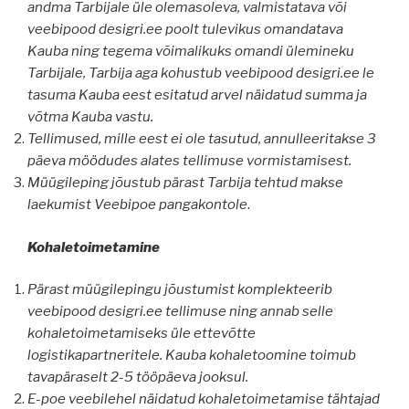
andma Tarbijale üle olemasoleva, valmistatava või
veebipood desigri.ee poolt tulevikus omandatava
Kauba ning tegema võimalikuks omandi ülemineku
Tarbijale, Tarbija aga kohustub veebipood desigri.ee le
tasuma Kauba eest esitatud arvel näidatud summa ja
võtma Kauba vastu.
Tellimused, mille eest ei ole tasutud, annulleeritakse 3
päeva möödudes alates tellimuse vormistamisest.
Müügileping jõustub pärast Tarbija tehtud makse
laekumist Veebipoe pangakontole
.
Kohaletoimetamine
Pärast müügilepingu jõustumist komplekteerib
veebipood desigri.ee tellimuse ning annab selle
kohaletoimetamiseks üle ettevõtte
logistikapartneritele. Kauba kohaletoomine toimub
tavapäraselt 2-5 tööpäeva jooksul.
E-poe veebilehel näidatud kohaletoimetamise tähtajad