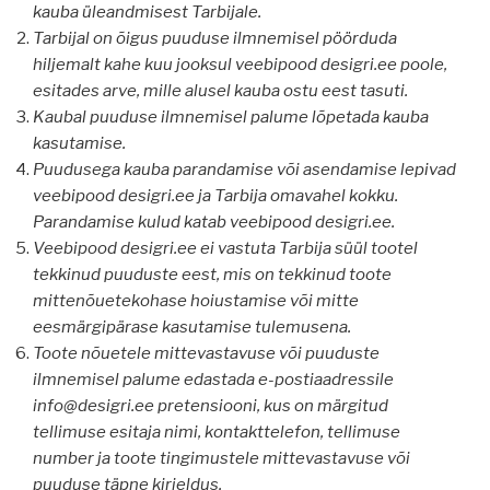
kauba üleandmisest Tarbijale.
Tarbijal on õigus puuduse ilmnemisel pöörduda
hiljemalt kahe kuu jooksul veebipood desigri.ee poole,
esitades arve, mille alusel kauba ostu eest tasuti.
Kaubal puuduse ilmnemisel palume lõpetada kauba
kasutamise.
Puudusega kauba parandamise või asendamise lepivad
veebipood desigri.ee ja Tarbija omavahel kokku.
Parandamise kulud katab veebipood desigri.ee.
Veebipood desigri.ee ei vastuta Tarbija süül tootel
tekkinud puuduste eest, mis on tekkinud toote
mittenõuetekohase hoiustamise või mitte
eesmärgipärase kasutamise tulemusena.
Toote nõuetele mittevastavuse või puuduste
ilmnemisel palume edastada e-postiaadressile
info@desigri.ee pretensiooni, kus on märgitud
tellimuse esitaja nimi, kontakttelefon, tellimuse
number ja toote tingimustele mittevastavuse või
puuduse täpne kirjeldus.