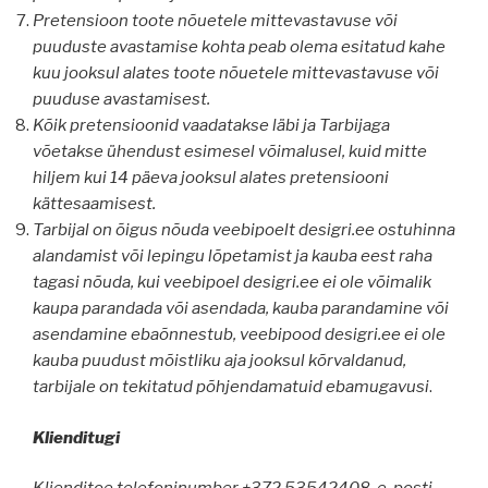
Pretensioon toote nõuetele mittevastavuse või
puuduste avastamise kohta peab olema esitatud kahe
kuu jooksul alates toote nõuetele mittevastavuse või
puuduse avastamisest.
Kõik pretensioonid vaadatakse läbi ja Tarbijaga
võetakse ühendust esimesel võimalusel, kuid mitte
hiljem kui 14 päeva jooksul alates pretensiooni
kättesaamisest.
Tarbijal on õigus nõuda veebipoelt desigri.ee ostuhinna
alandamist või lepingu lõpetamist ja kauba eest raha
tagasi nõuda, kui veebipoel desigri.ee ei ole võimalik
kaupa parandada või asendada, kauba parandamine või
asendamine ebaõnnestub, veebipood desigri.ee ei ole
kauba puudust mõistliku aja jooksul kõrvaldanud,
tarbijale on tekitatud põhjendamatuid ebamugavusi
.
Klienditugi