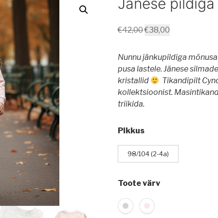
Jänese pildiga
Algne
Current
€
42,00
€
38,00
hind
price
oli:
is:
Nunnu jänkupildiga mõnusa
€42,00.
€38,00.
pusa lastele. Jänese silmad
kristallid
Tikandip
ilt Cy
kollektsioonist.
M
asintikandi
triikida.
Pikkus
98/104 (2-4a)
Toote värv