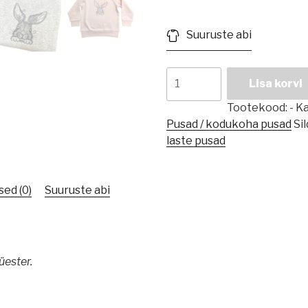
Suuruste abi
Jänese
Lisa korvi
pildiga
pusa
Tootekood:
-
Ka
kogus
Pusad / kodukoha pusad
Sil
laste pusad
ed (0)
Suuruste abi
üester.