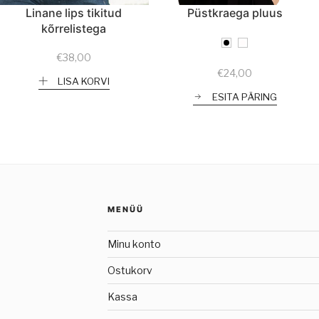
Linane lips tikitud
Püstkraega pluus
kõrrelistega
€
38,00
€
24,00
LISA KORVI
ESITA PÄRING
MENÜÜ
Minu konto
Ostukorv
Kassa