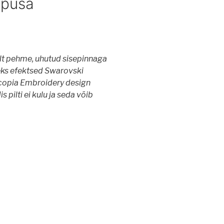
 pusa
lt pehme, uhutud sisepinnaga
eks efektsed Swarovski
ncopia Embroidery design
s pilti ei kulu ja seda võib