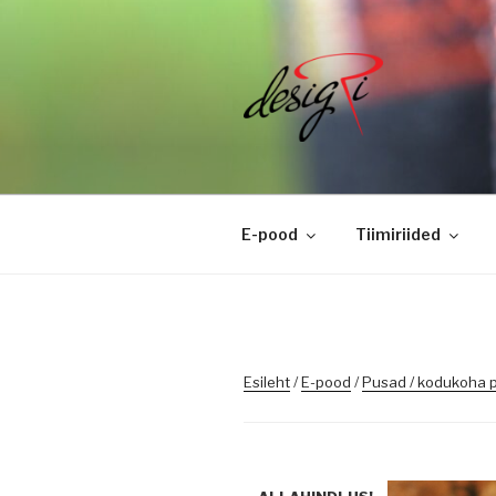
Skip
to
content
DESIGRI
Masintikkimine, tiimiriided, l
E-pood
Tiimiriided
Esileht
/
E-pood
/
Pusad / kodukoha 