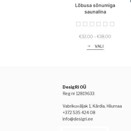
Lõbusa sõnumiga
saunalina
Price
€
32,00
–
€
38,00
range:
VALI
€32,00
through
€38,00
DesigRi OÜ
Reg nr 12819633
Vabrikuväljak 1, Kärdla, Hiiumaa
+372 535 424 08
info@desigri.ee