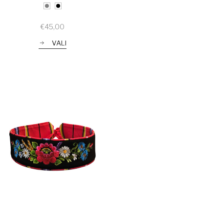
€
45,00
VALI