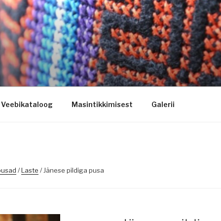
ogo riietele tikkimine, kodukoha pusad, personaliseeritud ki
Veebikataloog
Masintikkimisest
Galerii
pusad
/
Laste
/ Jänese pildiga pusa