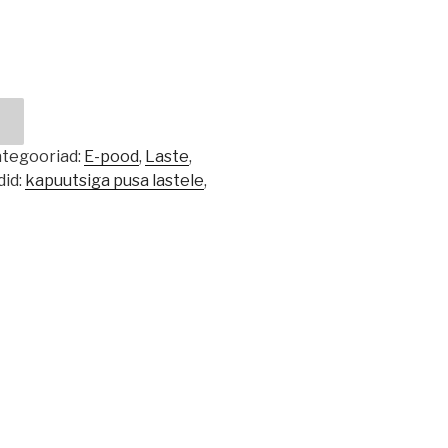
tegooriad:
E-pood
,
Laste
,
did:
kapuutsiga pusa lastele
,