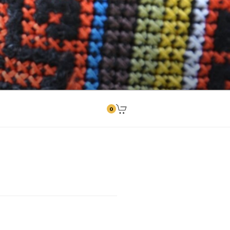
ngitused
0