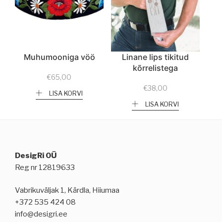
Muhumooniga vöö
Linane lips tikitud
kõrrelistega
€
65,00
€
38,00
LISA KORVI
LISA KORVI
DesigRi OÜ
Reg nr 12819633
Vabrikuväljak 1, Kärdla, Hiiumaa
+372 535 424 08
info@desigri.ee