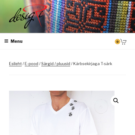
Skip
to
content
DESIGRI
Masintikkimine, tiimiriided, logo riietele tikkimine, kodukoha pusad,
personaliseeritud kingitused
Menu
0
Esileht
/
E-pood
/
Särgid / pluusid
/ Kärbsekirjaga T-särk