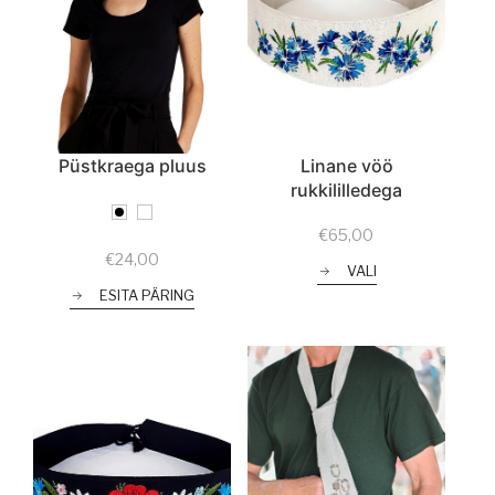
Püstkraega pluus
Linane vöö
rukkililledega
€
65,00
€
24,00
VALI
ESITA PÄRING