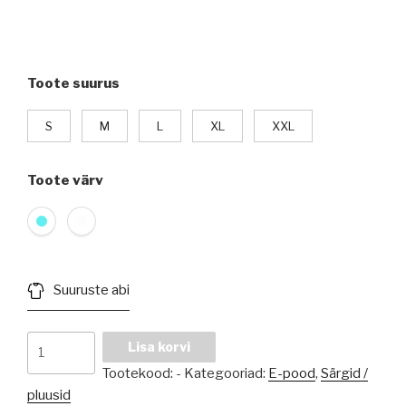
Toote suurus
S
M
L
XL
XXL
Toote värv
Suuruste abi
Kärbsekirjaga
Lisa korvi
T-
Tootekood:
-
Kategooriad:
E-pood
,
Särgid /
särk
pluusid