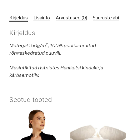
kogus
Kirjeldus
Lisainfo
Arvustused (0)
Suuruste abi
Kirjeldus
Materjal 150g/m², 100%
poolkammitud
rõngaskedratud puuvill.
Masintikitud ristpistes Hanikatsi kindakirja
kärbsemotiiv.
Seotud tooted