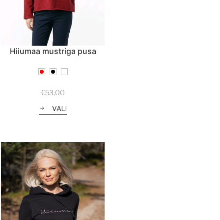
Hiiumaa mustriga pusa
€
53,00
VALI