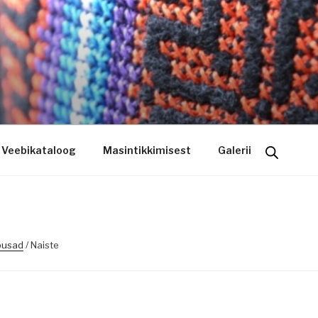
ogo riietele tikkimine, kodukoha pusad, personaliseeritud ki
Veebikataloog
Masintikkimisest
Galerii
pusad
/ Naiste