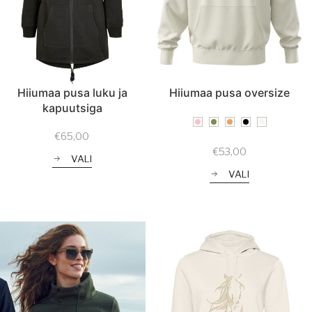
Hiiumaa pusa luku ja
Hiiumaa pusa oversize
kapuutsiga
€
65,00
€
53,00
VALI
VALI