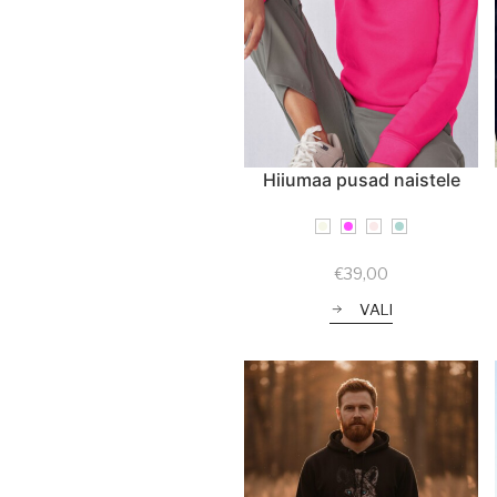
Hiiumaa pusad naistele
€
39,00
VALI