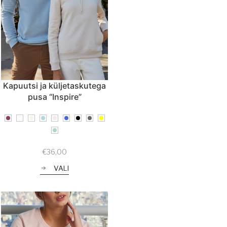
Kapuutsi ja küljetaskutega
pusa “Inspire”
€
36,00
VALI