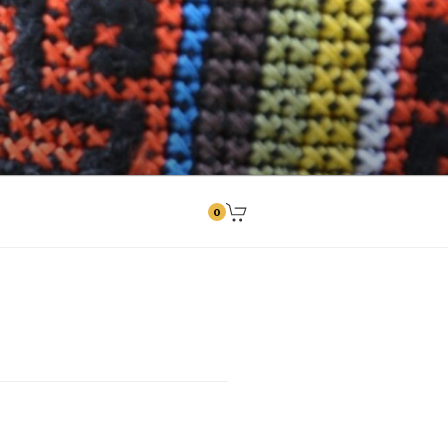
ngitused
0