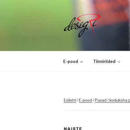
Skip
to
content
DESIGRI
Masintikkimine, tiimiriided, l
E-pood
Tiimiriided
Esileht
/
E-pood
/
Pusad / kodukoha 
NAISTE