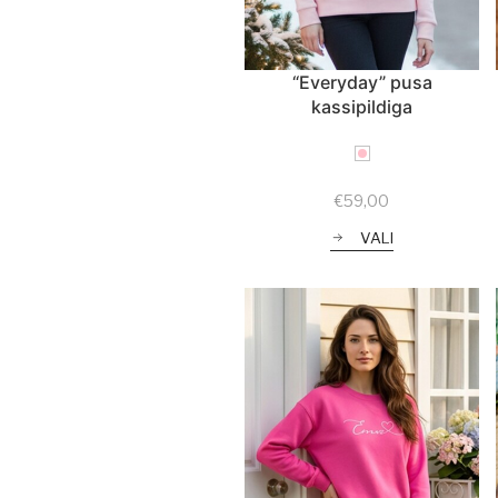
“Everyday” pusa
kassipildiga
€
59,00
VALI