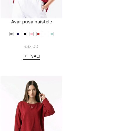
Avar pusa naistele
€
32,00
VALI