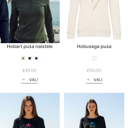
Hobart pusa naistele
Hobusega pusa
€
49,00
€
59,00
VALI
VALI