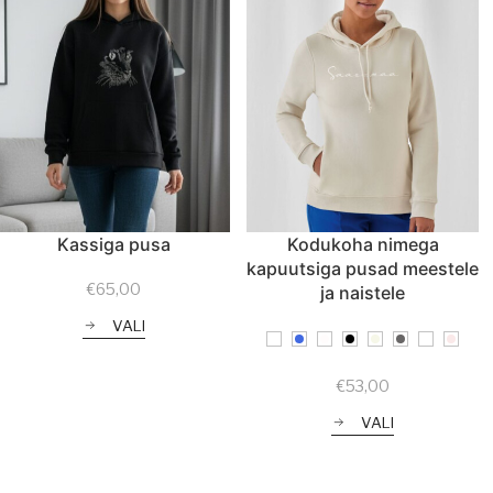
Kassiga pusa
Kodukoha nimega
kapuutsiga pusad meestele
€
65,00
ja naistele
VALI
€
53,00
VALI