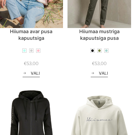
Hiiumaa avar pusa
Hiiumaa mustriga
kapuutsiga
kapuutsiga pusa
€
53,00
€
53,00
VALI
VALI