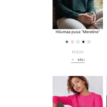
Hiiumaa pusa “Mereline”
€
53,00
VALI