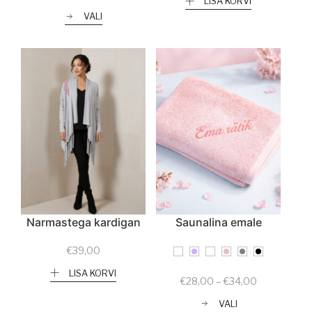
LISA KORVI
VALI
Narmastega kardigan
Saunalina emale
€
39,00
LISA KORVI
Price
€
28,00
–
€
34,00
range:
VALI
€28,00