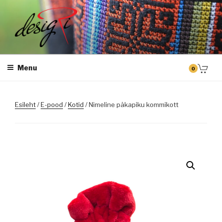
Skip
to
content
DESIGRI
Masintikkimine, tiimiriided, logo riietele tikkimine, kodukoha pusad,
personaliseeritud kingitused
Menu
0
Esileht
/
E-pood
/
Kotid
/ Nimeline päkapiku kommikott