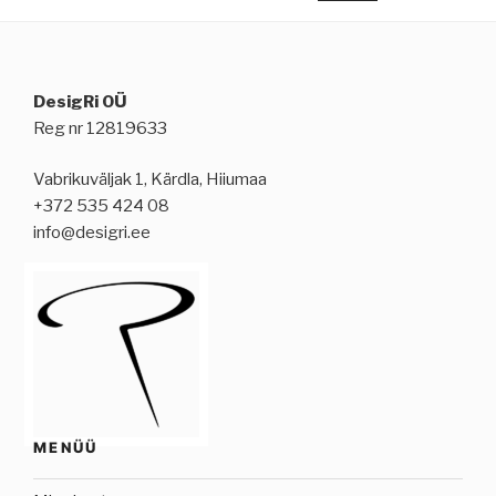
through
€34,00
DesigRi OÜ
Reg nr 12819633
Vabrikuväljak 1, Kärdla, Hiiumaa
+372 535 424 08
info@desigri.ee
MENÜÜ