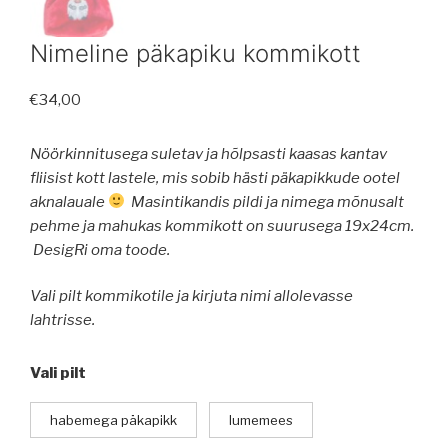
Nimeline päkapiku kommikott
€
34,00
Nöörkinnitusega suletav ja hõlpsasti kaasas kantav
fliisist kott lastele, mis sobib hästi päkapikkude ootel
aknalauale
Masintikandis pildi ja nimega mõnusalt
pehme ja mahukas kommikott on suurusega 19x24cm.
DesigRi oma toode.
Vali pilt kommikotile ja kirjuta nimi allolevasse
lahtrisse.
Vali pilt
habemega päkapikk
lumemees