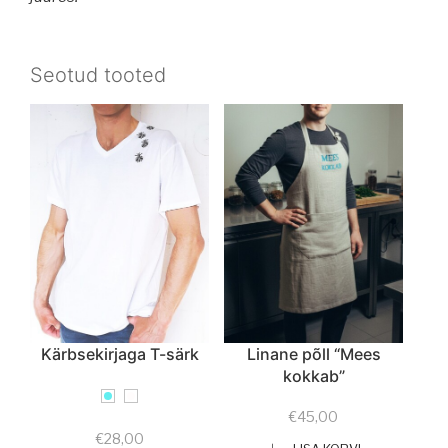
Seotud tooted
Kärbsekirjaga T-särk
Linane põll “Mees
kokkab”
€
45,00
€
28,00