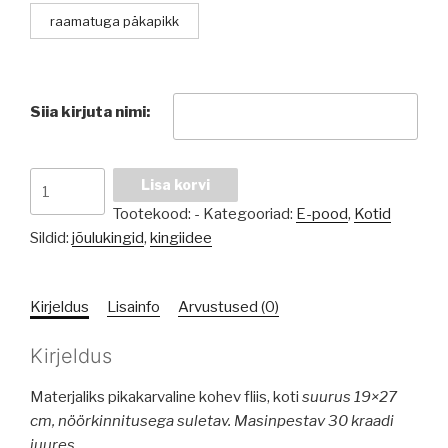
raamatuga päkapikk
Siia kirjuta nimi:
Nimeline
Lisa korvi
päkapiku
Tootekood:
-
Kategooriad:
E-pood
,
Kotid
kommikott
Sildid:
jõulukingid
,
kingiidee
kogus
Kirjeldus
Lisainfo
Arvustused (0)
Kirjeldus
Materjaliks pikakarvaline kohev fliis, koti
suurus 19×27
cm, nöörkinnitusega suletav. Masinpestav 30 kraadi
juures.