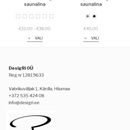
saunalina
saunalina
Price
€
32,00
–
€
38,00
€
45,00
range:
VALI
VALI
€32,00
through
€38,00
DesigRi OÜ
Reg nr 12819633
Vabrikuväljak 1, Kärdla, Hiiumaa
+372 535 424 08
info@desigri.ee