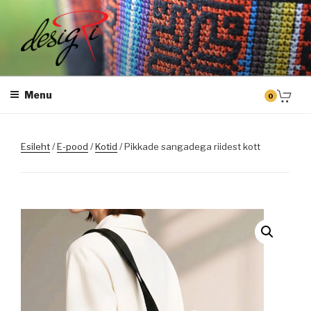
Skip
to
content
DESIGRI
Masintikkimine, tiimiriided, logo riietele tikkimine, kodukoha pusad,
personaliseeritud kingitused
Menu
0
Esileht
/
E-pood
/
Kotid
/ Pikkade sangadega riidest kott