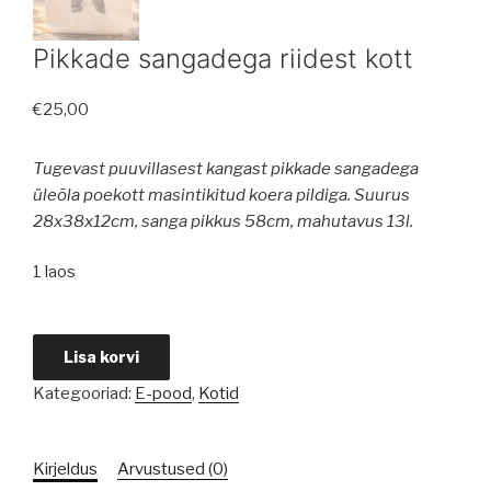
Pikkade sangadega riidest kott
€
25,00
Tugevast puuvillasest kangast pikkade sangadega
üleõla poekott masintikitud koera pildiga. S
uurus
28x38x12cm, sanga pikkus 58cm, mahutavus 13l.
1 laos
Pikkade
Lisa korvi
sangadega
Kategooriad:
E-pood
,
Kotid
riidest
kott
kogus
Kirjeldus
Arvustused (0)