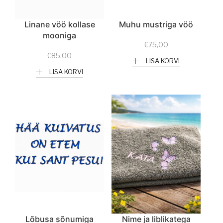
Linane vöö kollase
Muhu mustriga vöö
mooniga
€
75,00
€
85,00
LISA KORVI
LISA KORVI
Lõbusa sõnumiga
Nime ja liblikatega