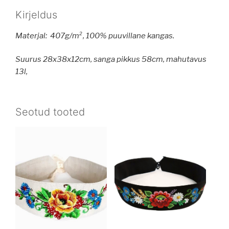
Kirjeldus
Materjal: 407g/m², 100% puuvillane kangas.
S
uurus 28x38x12cm,
sanga pikkus 58cm, mahutavus
13l,
Seotud tooted