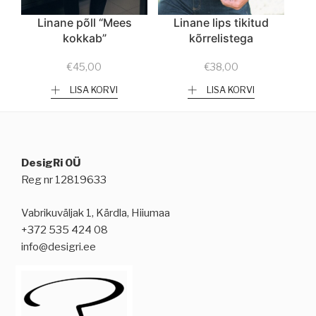
Linane põll “Mees
Linane lips tikitud
kokkab”
kõrrelistega
€
45,00
€
38,00
LISA KORVI
LISA KORVI
DesigRi OÜ
Reg nr 12819633
Vabrikuväljak 1, Kärdla, Hiiumaa
+372 535 424 08
info@desigri.ee