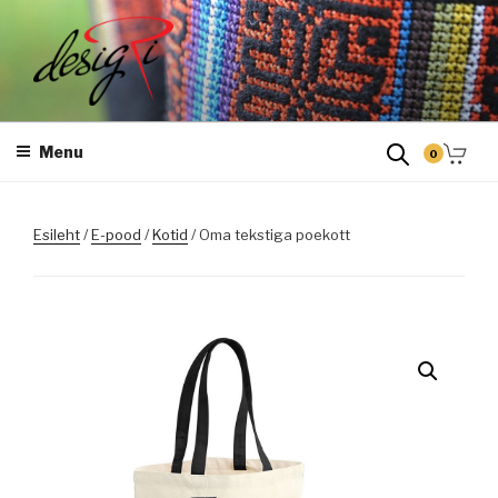
Skip
to
content
DESIGRI
Masintikkimine, tiimiriided, logo riietele tikkimine, kodukoha pusad,
personaliseeritud kingitused
Menu
0
Esileht
/
E-pood
/
Kotid
/ Oma tekstiga poekott