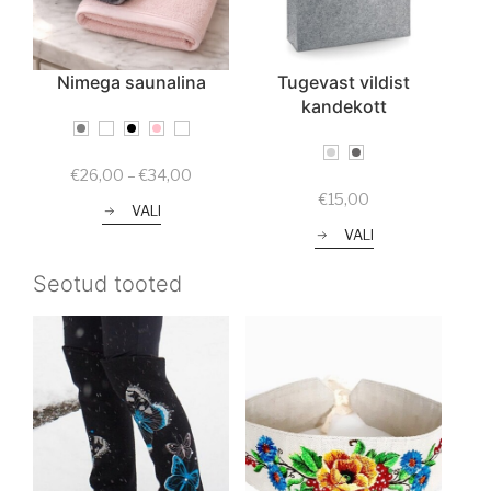
Nimega saunalina
Tugevast vildist
kandekott
Price
€
26,00
–
€
34,00
range:
€
15,00
VALI
€26,00
through
VALI
€34,00
Seotud tooted