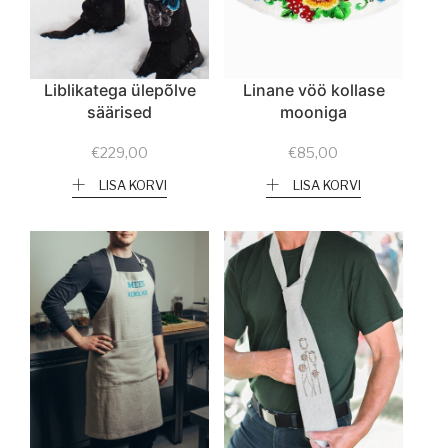
Liblikatega ülepõlve
Linane vöö kollase
säärised
mooniga
€
229,00
€
85,00
LISA KORVI
LISA KORVI