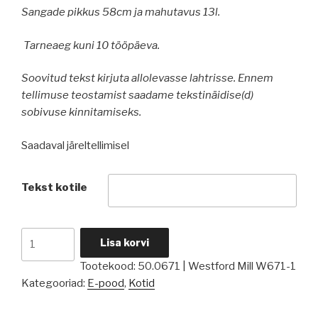
Sangade pikkus 58cm ja mahutavus 13l.
Tarneaeg kuni 10 tööpäeva.
Soovitud tekst kirjuta allolevasse lahtrisse. Ennem
tellimuse teostamist saadame tekstinäidise(d)
sobivuse kinnitamiseks.
Saadaval järeltellimisel
Tekst kotile
Oma
Lisa korvi
tekstiga
Tootekood:
50.0671 | Westford Mill W671-1
poekott
Kategooriad:
E-pood
,
Kotid
kogus