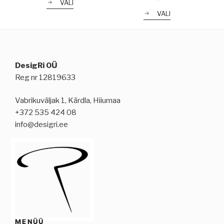
VALI
€26,00
through
VALI
€34,00
DesigRi OÜ
Reg nr 12819633
Vabrikuväljak 1, Kärdla, Hiiumaa
+372 535 424 08
info@desigri.ee
MENÜÜ