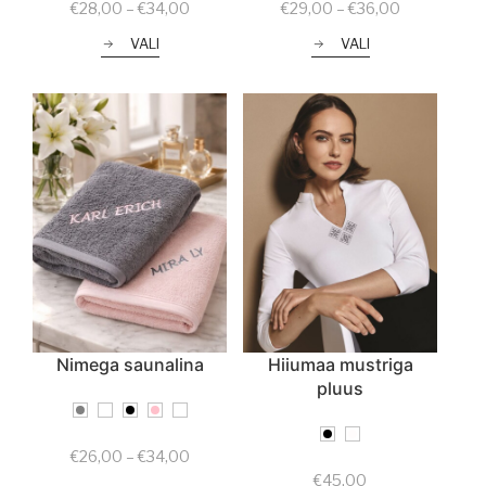
Price
Price
€
28,00
–
€
34,00
€
29,00
–
€
36,00
range:
range:
VALI
VALI
€28,00
€29,00
through
through
€34,00
€36,00
Nimega saunalina
Hiiumaa mustriga
pluus
Price
€
26,00
–
€
34,00
range:
€
45,00