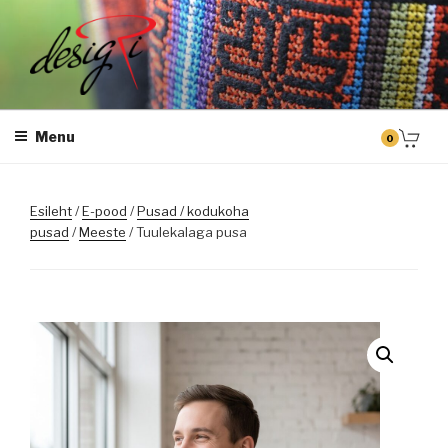
Skip
to
content
DESIGRI
Masintikkimine, tiimiriided, logo riietele tikkimine, kodukoha pusad,
personaliseeritud kingitused
Menu
0
Esileht
/
E-pood
/
Pusad / kodukoha
pusad
/
Meeste
/ Tuulekalaga pusa