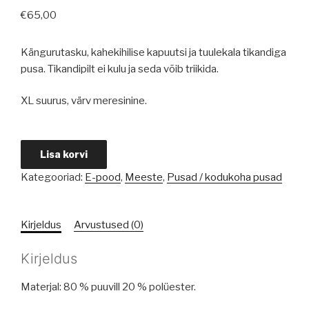
€
65,00
Kängurutasku, kahekihilise kapuutsi ja tuulekala tikandiga
pusa. Tikandipilt ei kulu ja seda võib triikida.
XL suurus, värv meresinine.
Tuulekalaga
Lisa korvi
pusa
Kategooriad:
E-pood
,
Meeste
,
Pusad / kodukoha pusad
kogus
Kirjeldus
Arvustused (0)
Kirjeldus
Materjal: 80 % puuvill 20 % polüester.