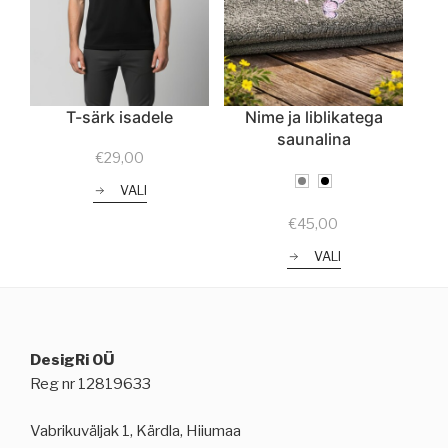
T-särk isadele
Nime ja liblikatega
saunalina
€
29,00
VALI
€
45,00
VALI
DesigRi OÜ
Reg nr 12819633
Vabrikuväljak 1, Kärdla, Hiiumaa