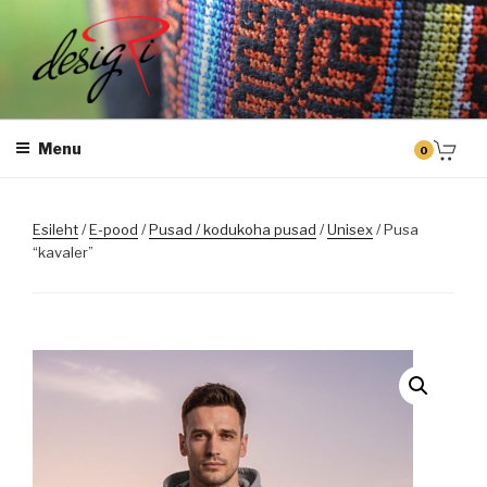
Skip
to
content
DESIGRI
Masintikkimine, tiimiriided, logo riietele tikkimine, kodukoha pusad,
personaliseeritud kingitused
Menu
0
Esileht
/
E-pood
/
Pusad / kodukoha pusad
/
Unisex
/ Pusa
“kavaler”