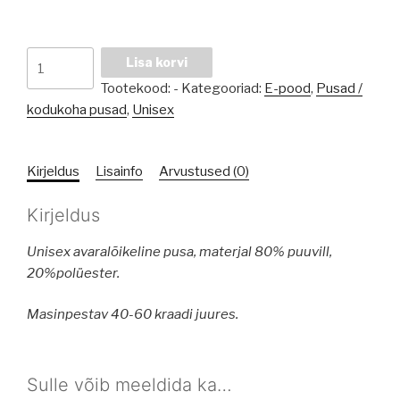
Pusa
Lisa korvi
"kavaler"
Tootekood:
-
Kategooriad:
E-pood
,
Pusad /
kogus
kodukoha pusad
,
Unisex
Kirjeldus
Lisainfo
Arvustused (0)
Kirjeldus
Unisex avaralõikeline pusa, materjal 80% puuvill,
20%polüester.
Masinpestav 40-60 kraadi juures.
Sulle võib meeldida ka…