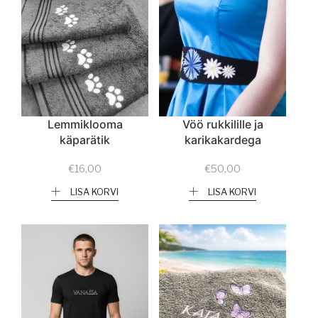
Lemmiklooma
Vöö rukkilille ja
käparätik
karikakardega
€
16,00
€
50,00
LISA KORVI
LISA KORVI