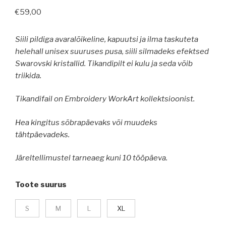
€
59,00
Siili pildiga avaralõikeline, kapuutsi ja ilma taskuteta
helehall unisex suuruses pusa, siili silmadeks efektsed
Swarovski kristallid. Tikandipilt ei kulu ja seda võib
triikida.
Tikandifail on Embroidery WorkArt kollektsioonist.
Hea kingitus sõbrapäevaks või muudeks
tähtpäevadeks.
Järeltellimustel tarneaeg kuni 10 tööpäeva.
Toote suurus
S
M
L
XL