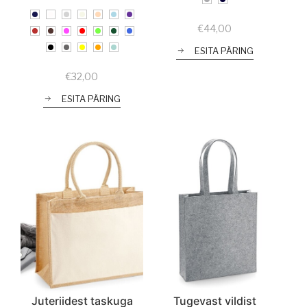
€
44,00
ESITA PÄRING
€
32,00
ESITA PÄRING
Juteriidest taskuga
Tugevast vildist