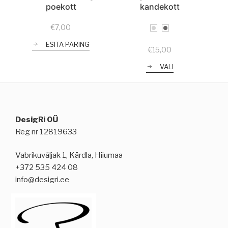
poekott
kandekott
€
7,00
ESITA PÄRING
€
15,00
VALI
DesigRi OÜ
Reg nr 12819633
Vabrikuväljak 1, Kärdla, Hiiumaa
+372 535 424 08
info@desigri.ee