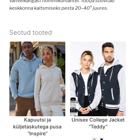
vahvelkangast hommikumantel. Tootja soovitab
keskkonna kaitsmiseks pesta 20–40° juures.
Seotud tooted
Kapuutsi ja
Unisex College Jacket
küljetaskutega pusa
“Teddy”
“Inspire”