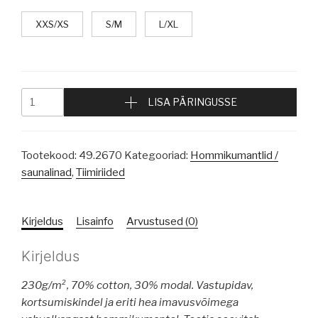
XXS/XS
S/M
L/XL
LISA PÄRINGUSSE
Tootekood:
49.2670
Kategooriad:
Hommikumantlid /
saunalinad
,
Tiimiriided
Kirjeldus
Lisainfo
Arvustused (0)
Kirjeldus
230g/m², 70% cotton, 30% modal.
Vastupidav,
kortsumiskindel ja eriti hea imavusvõimega