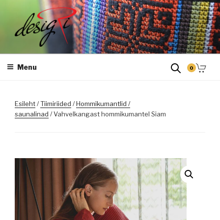
Skip
to
content
DESIGRI
Masintikkimine, tiimiriided, logo riietele tikkimine, kodukoha pusad,
personaliseeritud kingitused
Menu
0
Esileht
/
Tiimiriided
/
Hommikumantlid /
saunalinad
/ Vahvelkangast hommikumantel Siam