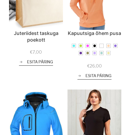
Juteriidest taskuga
Kapuutsiga õhem pusa
poekott
€
7,00
ESITA PÄRING
€
26,00
ESITA PÄRING