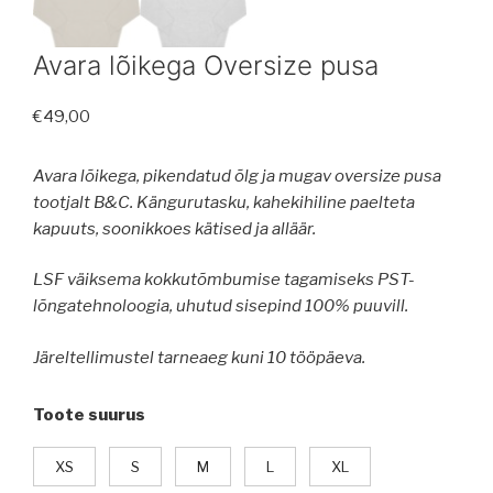
Avara lõikega Oversize pusa
€
49,00
Avara lõikega, pikendatud õlg ja mugav oversize pusa
tootjalt B&C. Kängurutasku, kahekihiline paelteta
kapuuts, soonikkoes kätised ja alläär.
LSF väiksema kokkutõmbumise tagamiseks PST-
lõngatehnoloogia, uhutud sisepind 100% puuvill.
Järeltellimustel tarneaeg kuni 10 tööpäeva.
Toote suurus
XS
S
M
L
XL