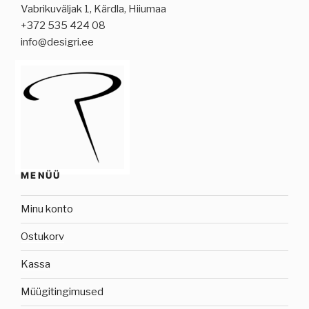
Vabrikuväljak 1, Kärdla, Hiiumaa
+372 535 424 08
info@desigri.ee
MENÜÜ
Minu konto
Ostukorv
Kassa
Müügitingimused