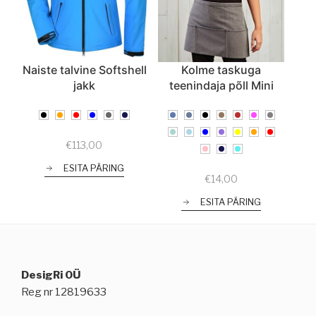
Naiste talvine Softshell
Kolme taskuga
jakk
teenindaja põll Mini
€
113,00
ESITA PÄRING
€
14,00
ESITA PÄRING
DesigRi OÜ
Reg nr 12819633