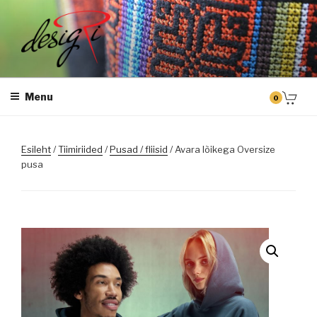
Skip
to
content
DESIGRI
Masintikkimine, tiimiriided, logo riietele tikkimine, kodukoha pusad,
personaliseeritud kingitused
Menu
0
Esileht
/
Tiimiriided
/
Pusad / fliisid
/ Avara lõikega Oversize
pusa