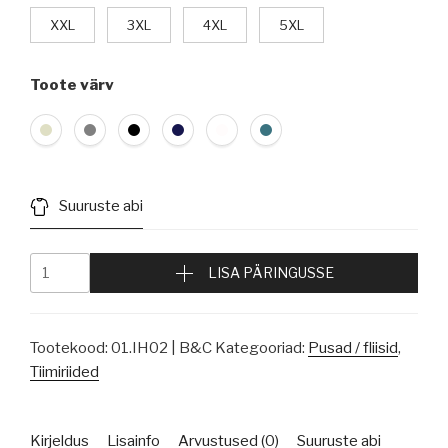
XXL
3XL
4XL
5XL
Toote värv
Suuruste abi
LISA PÄRINGUSSE
Tootekood:
01.IH02 | B&C
Kategooriad:
Pusad / fliisid
,
Tiimiriided
Kirjeldus
Lisainfo
Arvustused (0)
Suuruste abi