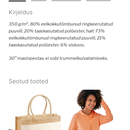
Kirjeldus
350 g/m², 80% eelkokkutõmbunud ringkeerutatud
puuvill, 20% taaskasutatud polüester, hall: 73%
eelkokkutõmbunud ringkeerutatud puuvill, 21%
taaskasutatud polüester, 6% viskoos.
30° masinpestav, ei sobi trummelkuivatamiseks.
Seotud tooted