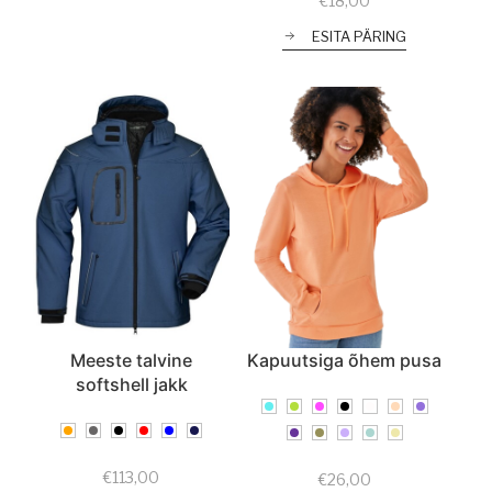
€
18,00
ESITA PÄRING
Meeste talvine
Kapuutsiga õhem pusa
softshell jakk
€
113,00
€
26,00