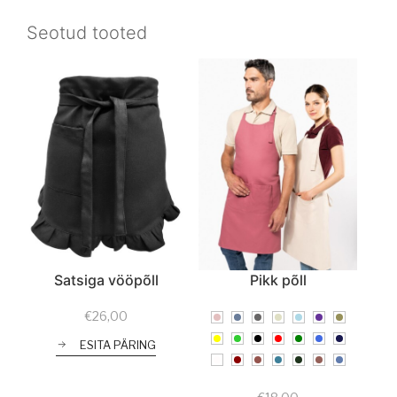
Seotud tooted
Satsiga vööpõll
Pikk põll
€
26,00
ESITA PÄRING