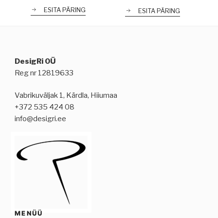
ESITA PÄRING
ESITA PÄRING
DesigRi OÜ
Reg nr 12819633
Vabrikuväljak 1, Kärdla, Hiiumaa
+372 535 424 08
info@desigri.ee
MENÜÜ