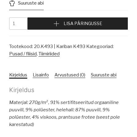
Suuruste abi
LISA PÄRINGUSSE
Tootekood:
20.K493 | Kariban K493
Kategooriad:
Pusad / fliisid
,
Tiimiriided
Kirjeldus
Lisainfo
Arvustused (0)
Suuruste abi
Kirjeldus
Materjal: 270g/m², 91% sertifitseeritud orgaaniline
puuvill, 9% polüester, helehall: 87% puuvill, 9%
polüester, 4% viskoos, prantsuse frotee (seest pole
karestatud)