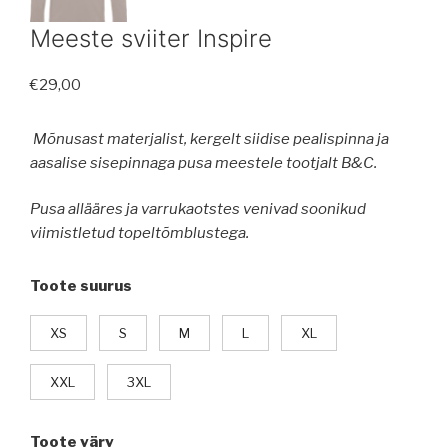
Meeste sviiter Inspire
€
29,00
Mõnusast materjalist, kergelt siidise pealispinna ja
aasalise sisepinnaga pusa meestele tootjalt B&C.
Pusa allääres ja varrukaotstes venivad soonikud
viimistletud topeltõmblustega.
Toote suurus
XS
S
M
L
XL
XXL
3XL
Toote värv