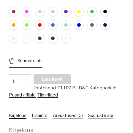
Suuruste abi
Meeste
Lisa korvi
sviiter
Tootekood:
01.U31B | B&C
Kategooriad:
Inspire
Pusad / fliisid
,
Tiimiriided
kogus
Kirjeldus
Lisainfo
Arvustused (0)
Suuruste abi
Kirjeldus