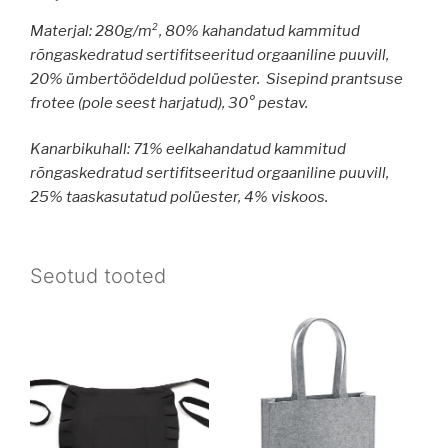
Materjal: 280g/m², 80% kahandatud kammitud
rõngaskedratud sertifitseeritud orgaaniline puuvill,
20% ümbertöödeldud polüester. Sisepind prantsuse
frotee (pole seest harjatud), 30° pestav.
Kanarbikuhall: 71% eelkahandatud kammitud
rõngaskedratud sertifitseeritud orgaaniline puuvill,
25% taaskasutatud polüester, 4% viskoos.
Seotud tooted