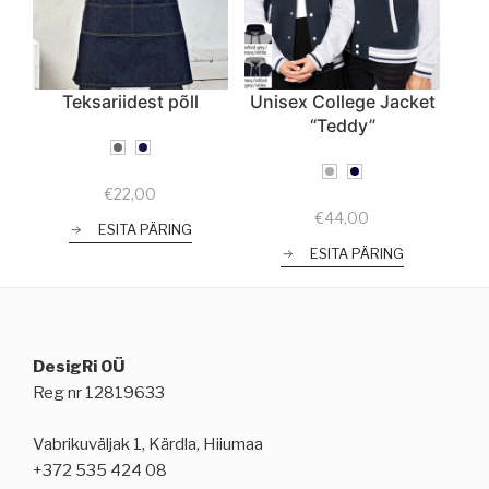
Teksariidest põll
Unisex College Jacket
“Teddy”
€
22,00
€
44,00
ESITA PÄRING
ESITA PÄRING
DesigRi OÜ
Reg nr 12819633
Vabrikuväljak 1, Kärdla, Hiiumaa
+372 535 424 08