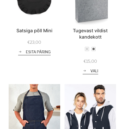
Satsiga põll Mini
Tugevast vildist
kandekott
€
23,00
ESITA PÄRING
€
15,00
VALI