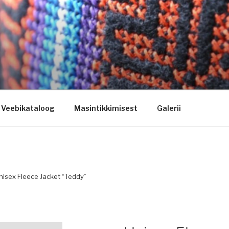
ogo riietele tikkimine, kodukoha pusad, personaliseeritud ki
Veebikataloog
Masintikkimisest
Galerii
nisex Fleece Jacket “Teddy”