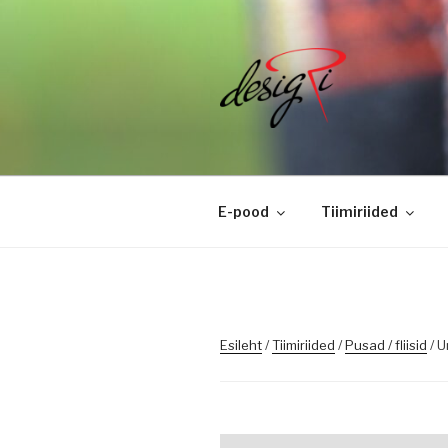
Skip
to
content
DESIGRI
Masintikkimine, tiimiriided, l
E-pood
Tiimiriided
Esileht
/
Tiimiriided
/
Pusad / fliisid
/ U