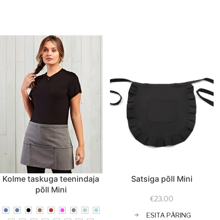
Kolme taskuga teenindaja
Satsiga põll Mini
põll Mini
€
23,00
ESITA PÄRING