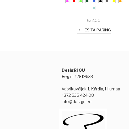
€
32,00
ESITA PÄRING
DesigRi OÜ
Reg nr 12819633
Vabrikuväljak 1, Kärdla, Hiiumaa
+372 535 424 08
info@desigri.ee