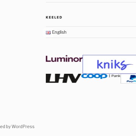
KEELED
English
red by WordPress