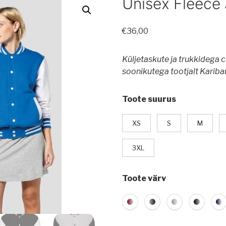
Unisex Fleece
€
36,00
Küljetaskute ja trukkidega c
soonikutega tootjalt Kariba
Toote suurus
XS
S
M
3XL
Toote värv