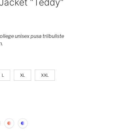
 Jacket “Teddy”
ollege unisex pusa triibuliste
n.
L
XL
XXL