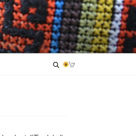
ngitused
0