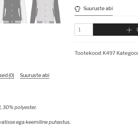
Suuruste abi
Tootekood:
K497
Kategoor
ed (0)
Suuruste abi
, 30% polyester.
vatisse ega keemiline puhastus.