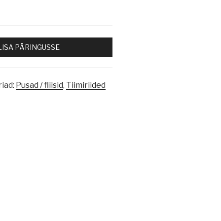
LISA PÄRINGUSSE
iad:
Pusad / fliisid
,
Tiimiriided