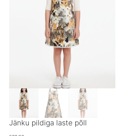
Jänku pildiga laste põll