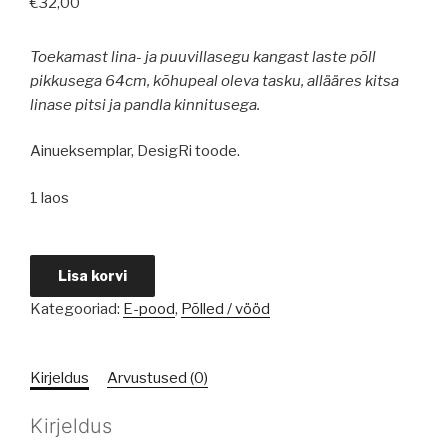
€
32,00
Toekamast lina- ja puuvillasegu kangast laste põll
pikkusega 64cm, kõhupeal oleva tasku, allääres kitsa
linase pitsi ja pandla kinnitusega.
Ainueksemplar, DesigRi toode.
1 laos
Jänku
Lisa korvi
pildiga
Kategooriad:
E-pood
,
Põlled / vööd
laste
põll
kogus
Kirjeldus
Arvustused (0)
Kirjeldus