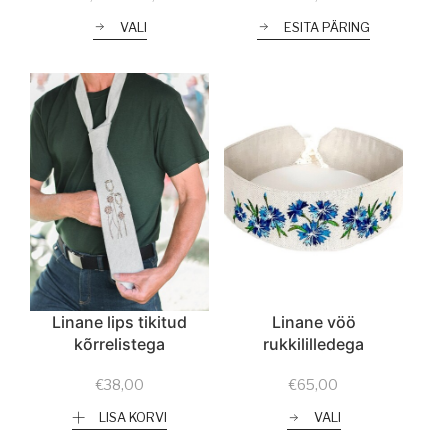
range:
VALI
ESITA PÄRING
€29,00
through
€36,00
Linane lips tikitud
Linane vöö
kõrrelistega
rukkililledega
€
38,00
€
65,00
LISA KORVI
VALI