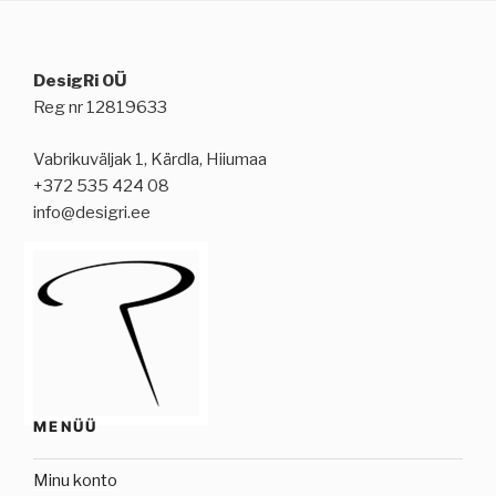
DesigRi OÜ
Reg nr 12819633
Vabrikuväljak 1, Kärdla, Hiiumaa
+372 535 424 08
info@desigri.ee
MENÜÜ
Minu konto