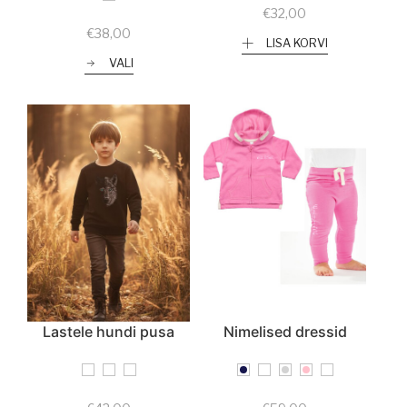
€
32,00
€
38,00
LISA KORVI
VALI
Lastele hundi pusa
Nimelised dressid