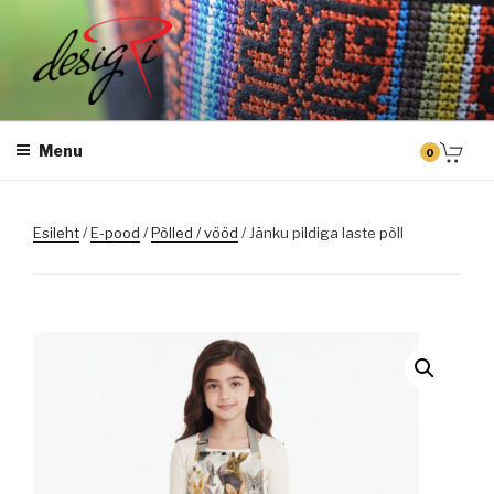
Skip
to
content
DESIGRI
Masintikkimine, tiimiriided, logo riietele tikkimine, kodukoha pusad,
personaliseeritud kingitused
Menu
0
Esileht
/
E-pood
/
Põlled / vööd
/ Jänku pildiga laste põll