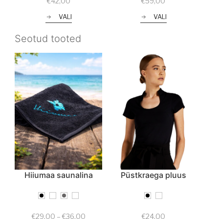
€
42,00
€
59,00
VALI
VALI
Seotud tooted
Hiiumaa saunalina
Püstkraega pluus
Price
€
29,00
–
€
36,00
€
24,00