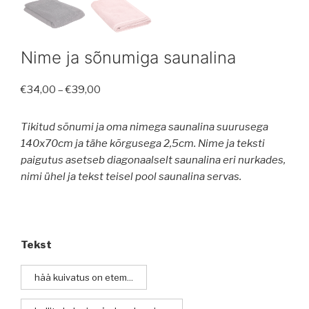
Nime ja sõnumiga saunalina
Price
€
34,00
–
€
39,00
range:
€34,00
Tikitud sõnumi ja oma nimega saunalina suurusega
through
140x70cm ja tähe kõrgusega 2,5cm.
Nime ja teksti
€39,00
paigutus asetseb diagonaalselt saunalina eri nurkades,
nimi ühel ja tekst teisel pool saunalina servas.
Tekst
hää kuivatus on etem...