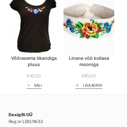
Võõrasema tikandiga
Linane vöö kollase
pluus
mooniga
€
42,00
€
85,00
VALI
LISA KORVI
DesigRi OÜ
Reg nr 12819633