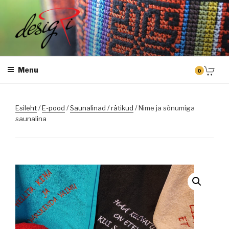
Skip
to
content
DESIGRI
Masintikkimine, tiimiriided, logo riietele tikkimine, kodukoha pusad,
personaliseeritud kingitused
Menu
0
Esileht
/
E-pood
/
Saunalinad / rätikud
/ Nime ja sõnumiga
saunalina