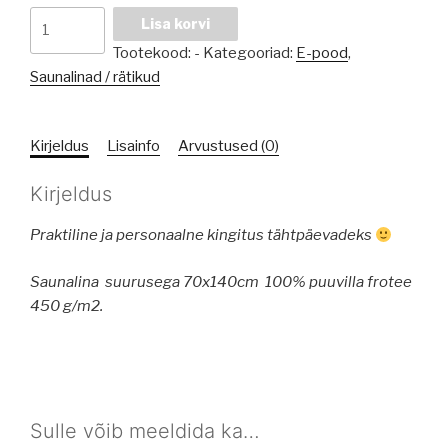
Nime
Lisa korvi
ja
Tootekood:
-
Kategooriad:
E-pood
,
sõnumiga
Saunalinad / rätikud
saunalina
kogus
Kirjeldus
Lisainfo
Arvustused (0)
Kirjeldus
Praktiline ja personaalne kingitus tähtpäevadeks
Saunalina suurusega 70x140cm
100% puuvilla frotee
450 g/m2.
Sulle võib meeldida ka…