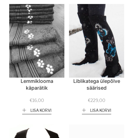
Lemmiklooma
Liblikatega ülepõlve
käparätik
säärised
€
16,00
€
229,00
LISA KORVI
LISA KORVI