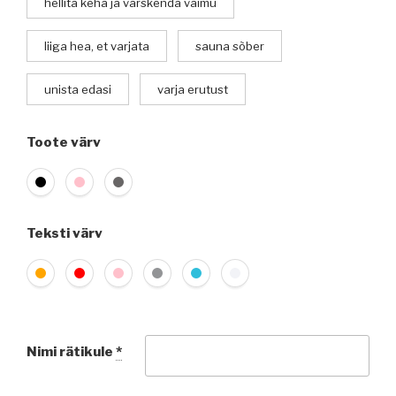
hellita keha ja värskenda vaimu
liiga hea, et varjata
sauna sõber
unista edasi
varja erutust
Toote värv
Teksti värv
Nimi rätikule
*