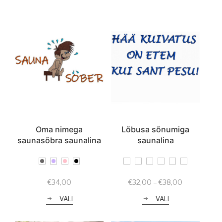
Oma nimega
Lõbusa sõnumiga
saunasõbra saunalina
saunalina
Price
€
34,00
€
32,00
–
€
38,00
range:
VALI
VALI
€32,00
through
€38,00