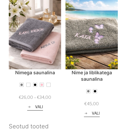
Nimega saunalina
Nime ja liblikatega
saunalina
Price
€
26,00
–
€
34,00
range:
€
45,00
VALI
€26,00
through
VALI
€34,00
Seotud tooted