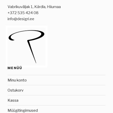
Vabrikuväljak 1, Kärdla, Hiiumaa
+372 535 424 08
info@desigri.ee
MENÜÜ
Minu konto
Ostukorv
Kassa
Müügitingimused