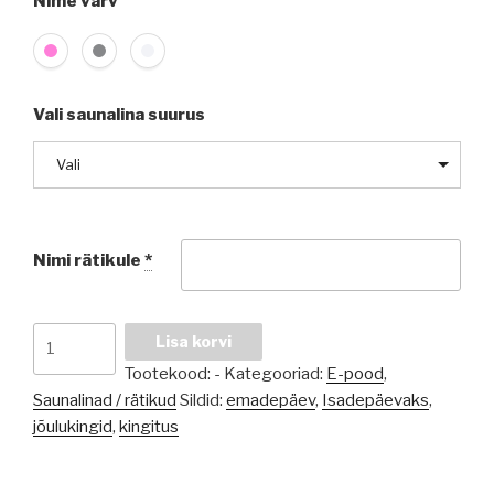
Nime värv
Vali saunalina suurus
Vali
Nimi rätikule
*
Nimega
Lisa korvi
saunalina
Tootekood:
-
Kategooriad:
E-pood
,
kogus
Saunalinad / rätikud
Sildid:
emadepäev
,
Isadepäevaks
,
jõulukingid
,
kingitus