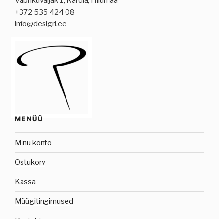
Vabrikuväljak 1, Kärdla, Hiiumaa
+372 535 424 08
info@desigri.ee
MENÜÜ
Minu konto
Ostukorv
Kassa
Müügitingimused