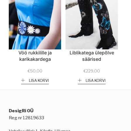
Vöö rukkilille ja
Liblikatega ülepõlve
karikakardega
säärised
€
50,00
€
229,00
LISA KORVI
LISA KORVI
DesigRi OÜ
Reg nr 12819633