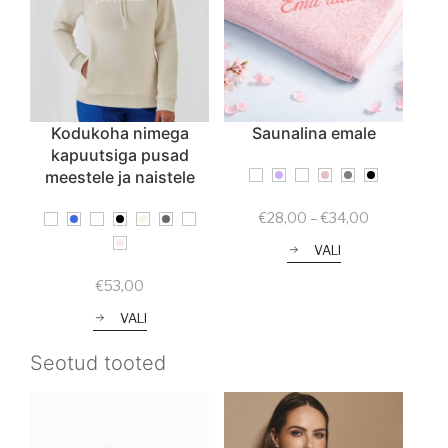
Kodukoha nimega
Saunalina emale
kapuutsiga pusad
meestele ja naistele
Price
€
28,00
–
€
34,00
range:
VALI
€28,00
through
€
53,00
€34,00
VALI
Seotud tooted