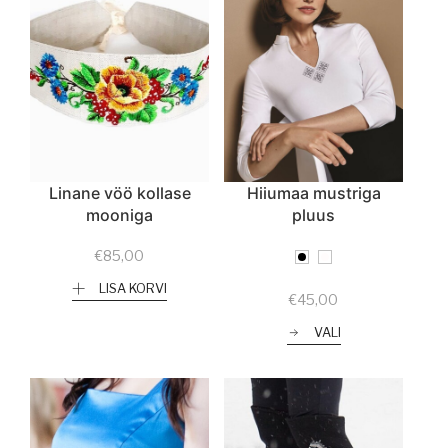
Linane vöö kollase
Hiiumaa mustriga
mooniga
pluus
€
85,00
LISA KORVI
€
45,00
VALI