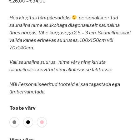
Price
€
26,00
–
€
34,00
range:
€26,00
Hea kingitus tähtpäevadeks
personaliseeritud
through
saunalina nime asukohaga diagonaalselt saunalina
€34,00
ühes nurgas, tähe kõrgusega 2,5 – 3 cm.
Saunalina saad
valida kahes erinevas suuruses, 100x150cm või
70x140cm.
Vali saunalina suurus, nime värv ning kirjuta
saunalinale soovitud nimi allolevasse lahtrisse.
NB! Personaliseeritud tooteid ei saa tagastada ega
ümbervahetada.
Toote värv