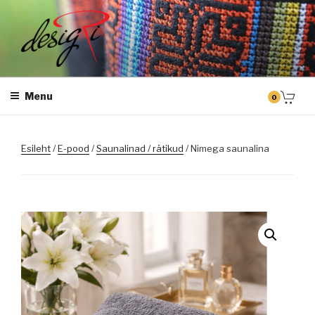
Skip
to
content
DESIGRI
Masintikkimine, tiimiriided, logo riietele tikkimine, kodukoha pusad,
personaliseeritud kingitused
Menu
0
Esileht
/
E-pood
/
Saunalinad / rätikud
/ Nimega saunalina