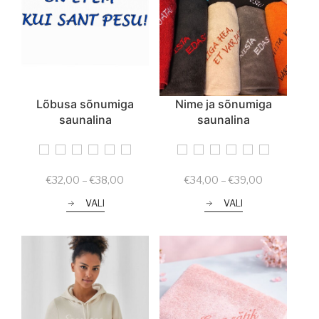
Lõbusa sõnumiga
Nime ja sõnumiga
saunalina
saunalina
Price
Price
€
32,00
–
€
38,00
€
34,00
–
€
39,00
range:
range:
VALI
VALI
€32,00
€34,00
through
through
€38,00
€39,00