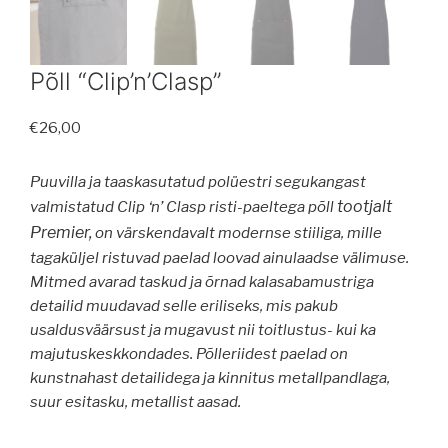
Põll “Clip’n’Clasp”
€
26,00
Puuvilla ja taaskasutatud polüestri segukangast
tootjalt
valmistatud Clip ‘n’ Clasp risti-paeltega põll
Premier,
on värskendavalt modernse stiiliga, mille
tagaküljel ristuvad paelad loovad ainulaadse välimuse.
Mitmed avarad taskud ja õrnad kalasabamustriga
detailid muudavad selle eriliseks, mis pakub
usaldusväärsust ja mugavust nii toitlustus- kui ka
majutuskeskkondades.
Põlleriidest paelad on
kunstnahast detailidega ja kinnitus metallpandlaga,
suur esitasku, metallist aasad.