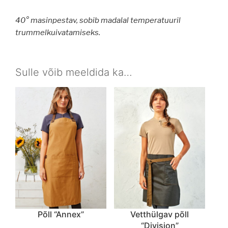
40° masinpestav, sobib madalal temperatuuril
trummelkuivatamiseks.
Sulle võib meeldida ka…
Põll “Annex”
Vetthülgav põll
“Division”