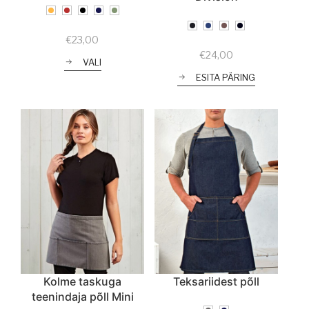
€
23,00
€
24,00
VALI
ESITA PÄRING
Kolme taskuga
Teksariidest põll
teenindaja põll Mini