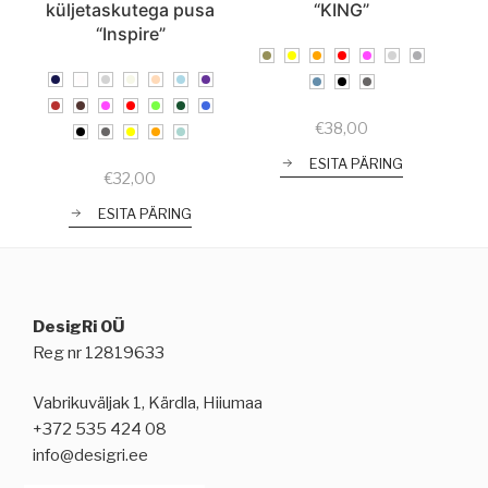
küljetaskutega pusa
“KING”
“Inspire”
€
38,00
ESITA PÄRING
€
32,00
ESITA PÄRING
DesigRi OÜ
Reg nr 12819633
Vabrikuväljak 1, Kärdla, Hiiumaa
+372 535 424 08
info@desigri.ee