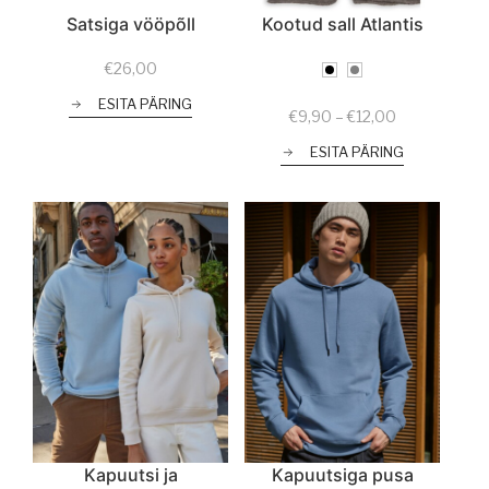
Satsiga vööpõll
Kootud sall Atlantis
€
26,00
ESITA PÄRING
Price
€
9,90
–
€
12,00
range:
ESITA PÄRING
€9,90
through
€12,00
Kapuutsi ja
Kapuutsiga pusa