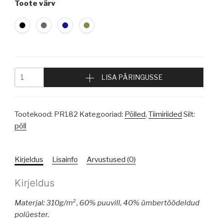
Toote värv
LISA PÄRINGUSSE
Tootekood:
PR182
Kategooriad:
Põlled
,
Tiimiriided
Silt:
põll
Kirjeldus
Lisainfo
Arvustused (0)
Kirjeldus
Materjal: 310g/m², 60%
puuvill
, 40% ümbertöödeldud
polüester.