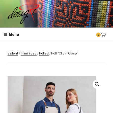
Skip
to
content
DESIGRI
Masintikkimine, tiimiriided, logo riietele tikkimine, kodukoha pusad,
personaliseeritud kingitused
Menu
0
Esileht
/
Tiimiriided
/
Põlled
/ Põll “Clip’n’Clasp”