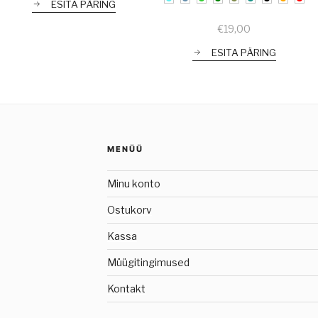
ESITA PÄRING
€
19,00
ESITA PÄRING
MENÜÜ
Minu konto
Ostukorv
Kassa
Müügitingimused
Kontakt