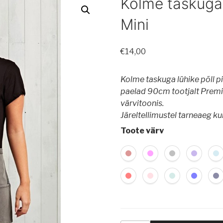
Kolme taskuga 
Mini
€
14,00
Kolme taskuga lühike põll
p
paelad 90cm tootjalt Premi
värvitoonis.
Järeltellimustel tarneaeg k
Toote värv