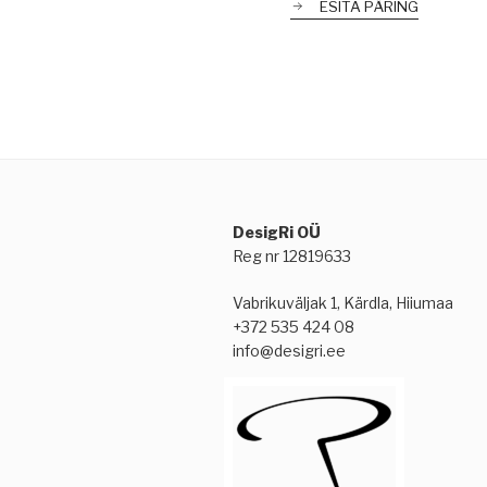
ESITA PÄRING
DesigRi OÜ
Reg nr 12819633
Vabrikuväljak 1, Kärdla, Hiiumaa
+372 535 424 08
info@desigri.ee