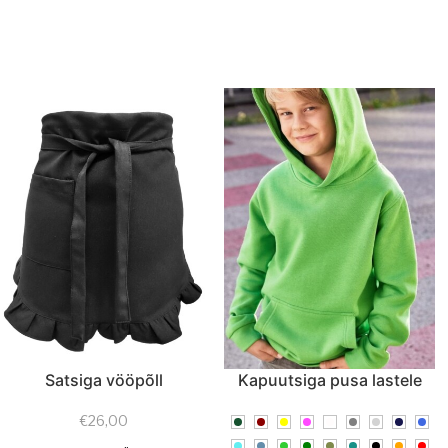
Satsiga vööpõll
Kapuutsiga pusa lastele
€
26,00