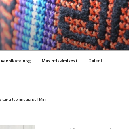
ogo riietele tikkimine, kodukoha pusad, personaliseeritud ki
Veebikataloog
Masintikkimisest
Galerii
skuga teenindaja põll Mini