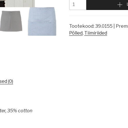
Tootekood:
39.0155 | Prem
Põlled
,
Tiimiriided
ed (0)
ter, 35% cotton