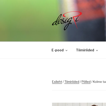
Skip
to
content
DESIGRI
Masintikkimine, tiimiriided, l
E-pood
Tiimiriided
Esileht
/
Tiimiriided
/
Põlled
/ Kolme ta