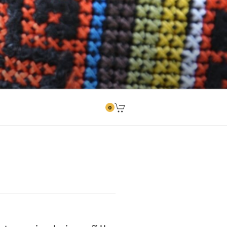
ngitused
0