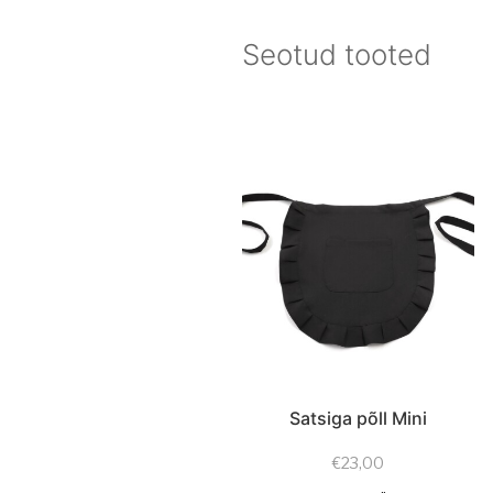
Seotud tooted
Satsiga põll Mini
€
23,00