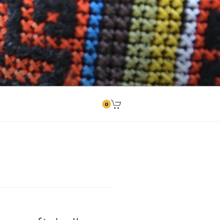
ngitused
0