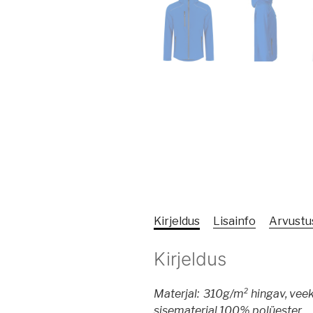
Kirjeldus
Lisainfo
Arvustus
Kirjeldus
Materjal: 310g/m²
hingav, veek
sisematerjal 100% polüester.