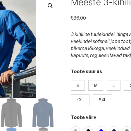
Meeste 3-kihili
€
86,00
3 kihiline tuulekindel, hing
veekindel sofshell jope too
pikema lõikega, veekindla
kapuuts, reguleeritavad tak
Toote suurus
S
M
L
4XL
5XL
Toote värv