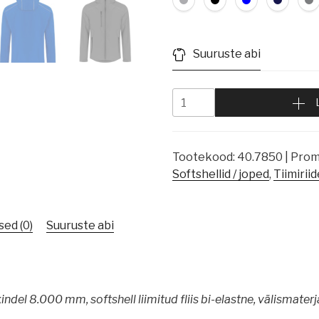
Suuruste abi
Tootekood:
40.7850 | Pro
Softshellid / joped
,
Tiimirii
ed (0)
Suuruste abi
indel 8.000 mm, softshell liimitud fliis bi-elastne, välismate