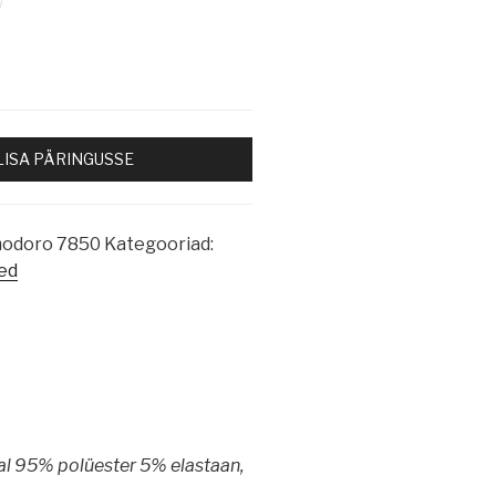
LISA PÄRINGUSSE
modoro 7850
Kategooriad:
ded
rjal 95% polüester 5% elastaan,