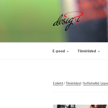
Skip
to
content
DESIGRI
Masintikkimine, tiimiriided, l
E-pood
Tiimiriided
Esileht
/
Tiimiriided
/
Softshellid / jop