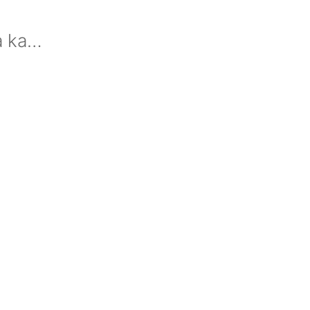
a ka…