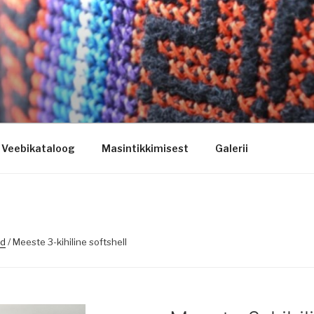
ogo riietele tikkimine, kodukoha pusad, personaliseeritud ki
Veebikataloog
Masintikkimisest
Galerii
ed
/ Meeste 3-kihiline softshell