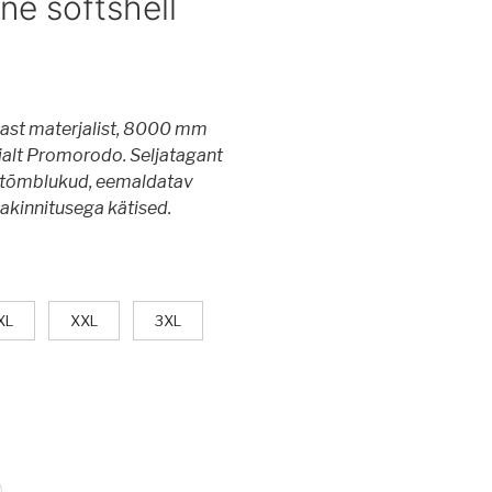
ne softshell
avast materjalist, 8000 mm
tjalt Promorodo. Seljatagant
d tõmblukud, eemaldatav
jakinnitusega kätised.
XL
XXL
3XL