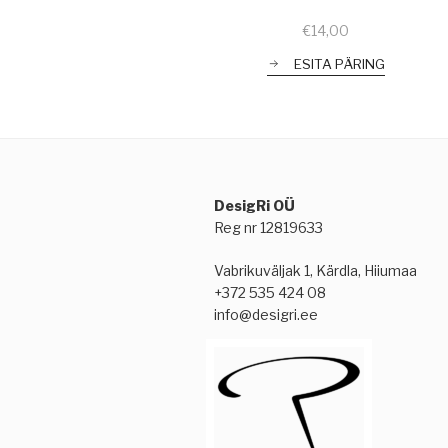
€
14,00
ESITA PÄRING
DesigRi OÜ
Reg nr 12819633
Vabrikuväljak 1, Kärdla, Hiiumaa
+372 535 424 08
info@desigri.ee