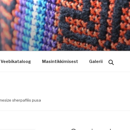
ogo riietele tikkimine, kodukoha pusad, personaliseeritud ki
Veebikataloog
Masintikkimisest
Galerii
nesize sherpafliis pusa