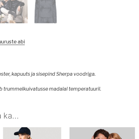
uuruste abi
ter, kapuuts ja sisepind Sherpa voodriga.
ib trummelkuivatusse madalal temperatuuril.
a ka…