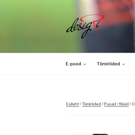
Skip
to
content
DESIGRI
Masintikkimine, tiimiriided, l
E-pood
Tiimiriided
Esileht
/
Tiimiriided
/
Pusad / fliisid
/ O