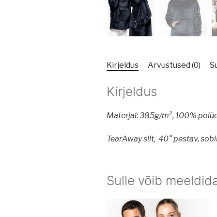
Kirjeldus
Arvustused (0)
S
Kirjeldus
Materjal: 385g/m², 100% polües
TearAway silt, 40° pestav, sob
Sulle võib meeldid