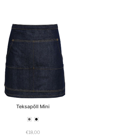
Teksapõll Mini
€
18,00