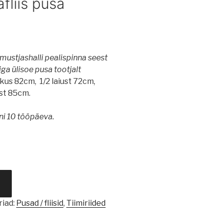
fliis pusa
ustjashalli pealispinna seest
iga ülisoe pusa tootjalt
kkus 82cm, 1/2 laiust 72cm,
st 85cm.
ni 10 tööpäeva.
iad:
Pusad / fliisid
,
Tiimiriided