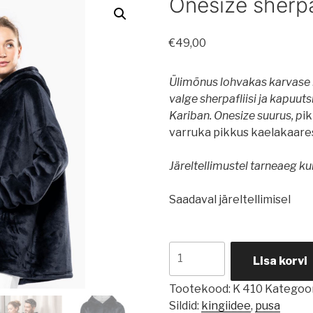
Onesize sherpa
€
49,00
Ülimõnus lohvakas karvase m
valge sherpafliisi ja kapuuts
Kariban. Onesize suurus, p
i
varruka pikkus kaelakaare
Järeltellimustel tarneaeg ku
Saadaval järeltellimisel
Onesize
Lisa korvi
sherpafliis
pusa
Tootekood:
K 410
Kategoor
kogus
Sildid:
kingiidee
,
pusa