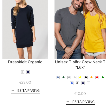
Dresskleit Organic
Unisex T-särk Crew Neck T
“Lux”
€
39,00
ESITA PÄRING
€
10,00
ESITA PÄRING