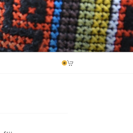
ngitused
0