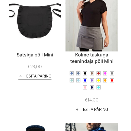
Satsiga põll Mini
Kolme taskuga
teenindaja põll Mini
€
23,00
ESITA PÄRING
€
14,00
ESITA PÄRING