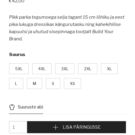
€
42,00
Pikk parka tegumoega selja tagant 15 cm lõhiku ja eest
pika lukuga dressikas kängurutasku ning kahekihilise
kapuutsi ja uhutud sisepinnaga tootjalt Build Your
Brand.
Suurus
5XL
4XL
3XL
2XL
XL
L
M
S
XS
Suuruste abi
LISA PÄRINGUSSE