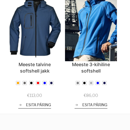
Meeste talvine
Meeste 3-kihiline
softshell jakk
softshell
€
113,00
€
86,00
ESITA PÄRING
ESITA PÄRING