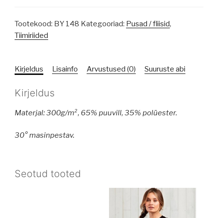
Tootekood:
BY 148
Kategooriad:
Pusad / fliisid
,
Tiimiriided
Kirjeldus
Lisainfo
Arvustused (0)
Suuruste abi
Kirjeldus
Materjal: 300g/m², 65% puuvill, 35% polüester.
30° masinpestav.
Seotud tooted