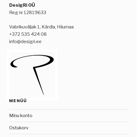
DesigRi OÜ
Reg nr 12819633
Vabrikuväljak 1, Kärdla, Hiiumaa
+372 535 424 08
info@desigri.ee
MENÜÜ
Minu konto
Ostukorv