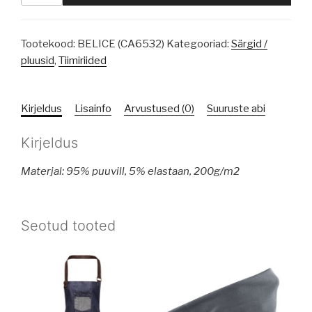
Tootekood:
BELICE (CA6532)
Kategooriad:
Särgid /
pluusid
,
Tiimiriided
Kirjeldus
Lisainfo
Arvustused (0)
Suuruste abi
Kirjeldus
Materjal: 95% puuvill, 5% elastaan, 200g/m2
Seotud tooted