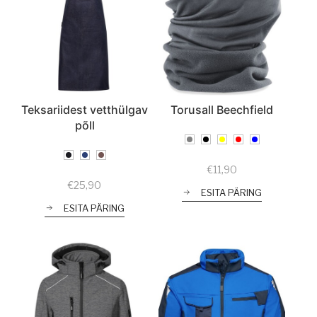
Teksariidest vetthülgav
Torusall Beechfield
põll
€
11,90
€
25,90
ESITA PÄRING
ESITA PÄRING