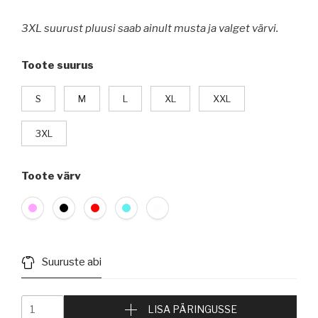
3XL suurust pluusi saab ainult musta ja valget värvi.
Toote suurus
S
M
L
XL
XXL
3XL
Toote värv
Suuruste abi
LISA PÄRINGUSSE