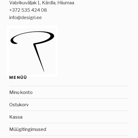
Vabrikuväljak 1, Kärdla, Hiiumaa
+372 535 424 08
info@desigri.ee
MENÜÜ
Minu konto
Ostukorv
Kassa
Müügitingimused