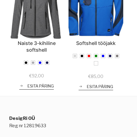
Naiste 3-kihiline
Softshell tööjakk
softshell
€
92,00
€
85,00
ESITA PÄRING
ESITA PÄRING
DesigRi OÜ
Reg nr 12819633