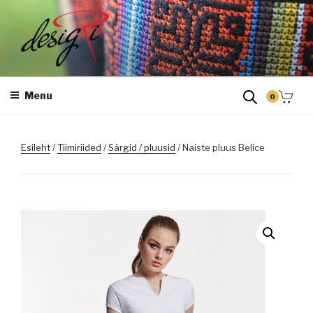
Skip
to
content
DESIGRI
Masintikkimine, tiimiriided, logo riietele tikkimine, kodukoha pusad,
personaliseeritud kingitused
Menu
0
Esileht
/
Tiimiriided
/
Särgid / pluusid
/ Naiste pluus Belice