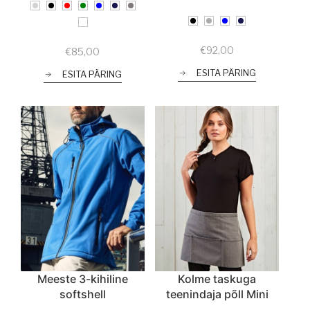
€
92,00
€
85,00
ESITA PÄRING
ESITA PÄRING
Meeste 3-kihiline
Kolme taskuga
softshell
teenindaja põll Mini