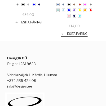
€
86,00
ESITA PÄRING
€
14,00
ESITA PÄRING
DesigRi OÜ
Reg nr 12819633
Vabrikuväljak 1, Kärdla, Hiiumaa
+372 535 424 08
info@desigri.ee