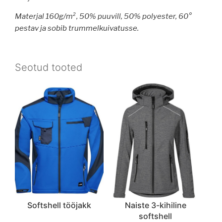
Materjal 160g/m², 50% puuvill, 50% polyester,
60°
pestav ja sobib trummelkuivatusse.
Seotud tooted
Softshell tööjakk
Naiste 3-kihiline
softshell