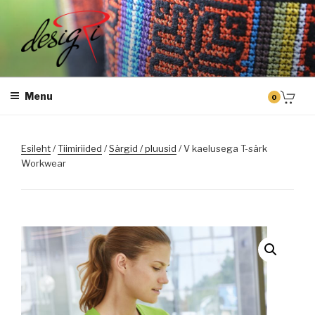
Skip
to
content
DESIGRI
Masintikkimine, tiimiriided, logo riietele tikkimine, kodukoha pusad,
personaliseeritud kingitused
Menu
0
Esileht
/
Tiimiriided
/
Särgid / pluusid
/ V kaelusega T-särk
Workwear