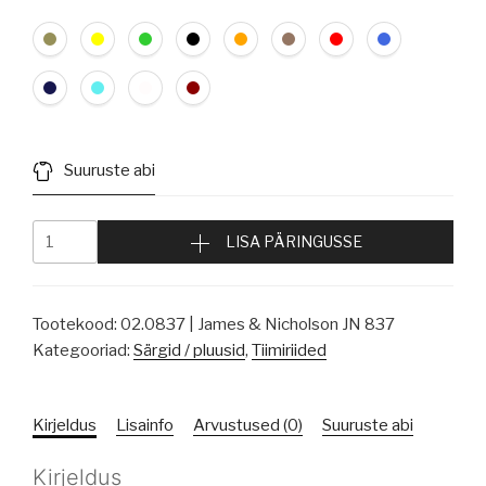
Suuruste abi
LISA PÄRINGUSSE
Tootekood:
02.0837 | James & Nicholson JN 837
Kategooriad:
Särgid / pluusid
,
Tiimiriided
Kirjeldus
Lisainfo
Arvustused (0)
Suuruste abi
Kirjeldus