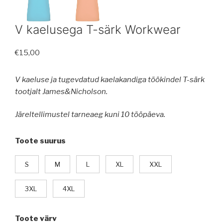
V kaelusega T-särk Workwear
€
15,00
V kaeluse ja tugevdatud kaelakandiga töökindel T-särk
tootjalt James&Nicholson.
Järeltellimustel tarneaeg kuni 10 tööpäeva.
Toote suurus
S
M
L
XL
XXL
3XL
4XL
Toote värv