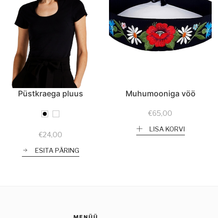
Püstkraega pluus
Muhumooniga vöö
€
65,00
LISA KORVI
€
24,00
ESITA PÄRING
MENÜÜ