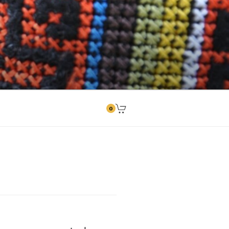
ngitused
0