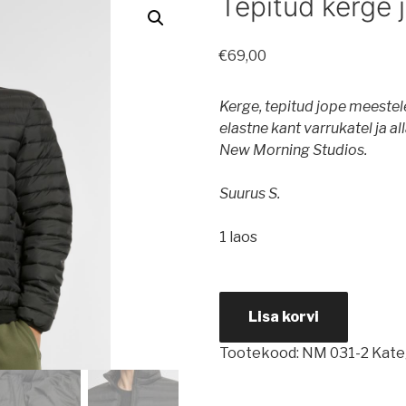
Tepitud kerge 
€
69,00
Kerge, tepitud jope meestele
elastne kant varrukatel ja al
New Morning Studios.
Suurus S.
1 laos
Tepitud
Lisa korvi
kerge
jope
Tootekood:
NM 031-2
Kate
meestele
kogus