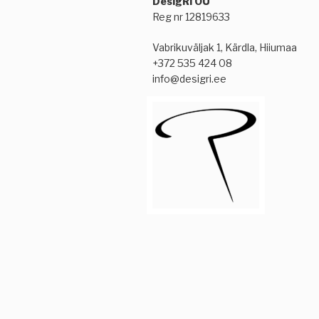
DesigRi OÜ
Reg nr 12819633
Vabrikuväljak 1, Kärdla, Hiiumaa
+372 535 424 08
info@desigri.ee