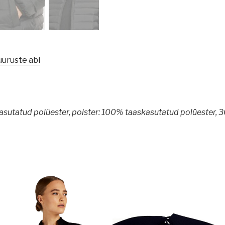
uuruste abi
kasutatud polüester, polster: 100% taaskasutatud polüester,
3