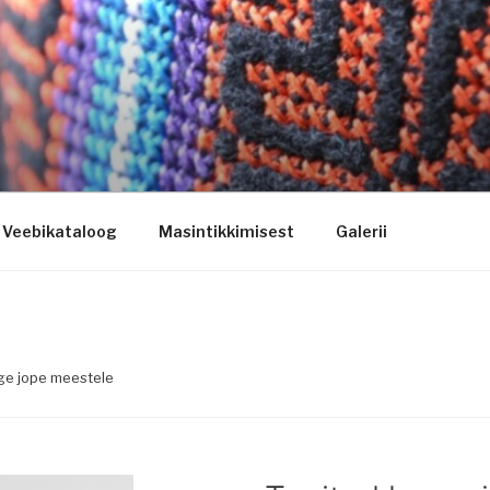
ogo riietele tikkimine, kodukoha pusad, personaliseeritud ki
Veebikataloog
Masintikkimisest
Galerii
rge jope meestele