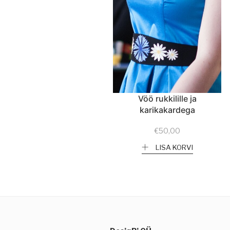
Vöö rukkilille ja
karikakardega
€
50,00
LISA KORVI