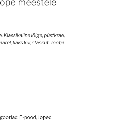
jope meestele
. Klassikaline lõige, püstkrae,
läärel, kaks küljetaskut. Tootja
gooriad:
E-pood
,
Joped