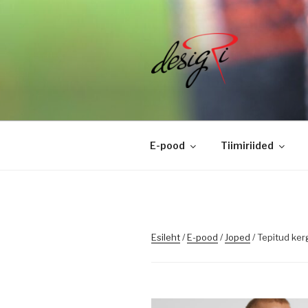
Skip
to
content
DESIGRI
Masintikkimine, tiimiriided, l
E-pood
Tiimiriided
Esileht
/
E-pood
/
Joped
/ Tepitud ke