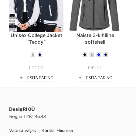
Unisex College Jacket
Naiste 3-kihiline
“Teddy”
softshell
€
44,00
€
92,00
ESITA PÄRING
ESITA PÄRING
DesigRi OÜ
Reg nr 12819633
Vabrikuväljak 1, Kärdla, Hiiumaa