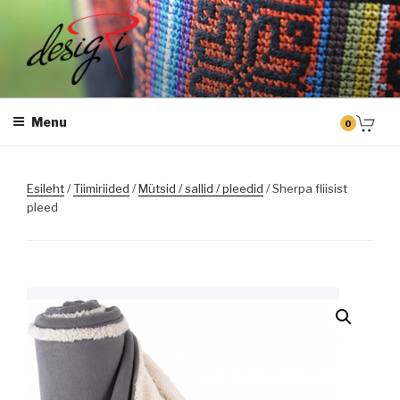
Skip
to
content
DESIGRI
Masintikkimine, tiimiriided, logo riietele tikkimine, kodukoha pusad,
personaliseeritud kingitused
Menu
0
Esileht
/
Tiimiriided
/
Mütsid / sallid / pleedid
/ Sherpa fliisist
pleed