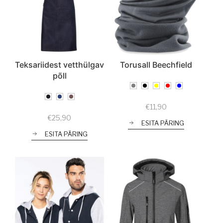
Teksariidest vetthülgav
Torusall Beechfield
põll
€
11,90
€
25,90
ESITA PÄRING
ESITA PÄRING