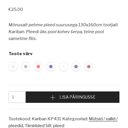
€
25,00
Mõnusalt pehme pleed suurusega 130x160cm tootjalt
Kariban. Pleedi üks pool kohev šerpa, teine ​​pool
sametine fliis.
Toote värv
LISA PÄRINGUSSE
Tootekood:
Kariban KP431
Kategooriad:
Mütsid / sallid /
pleedid
,
Tiimiriided
Silt:
pleed