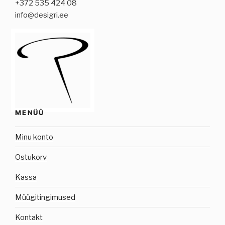
+372 535 424 08
info@desigri.ee
MENÜÜ
Minu konto
Ostukorv
Kassa
Müügitingimused
Kontakt